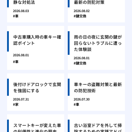
静な対処法
最新の防犯対策
2026.08.03
2026.08.02
車
鍵交換
中古車購入時の車キー確
雨の日の夜に玄関の鍵が
認ポイント
回らないトラブルに遭っ
た体験談
2026.08.01
2026.08.01
車
鍵交換
後付けドアロックで玄関
車キーの盗難対策と最新
を強固にする
の防犯技術
2026.07.31
2026.07.30
家
車
スマートキーが変えた車
古い浴室ドアを外して掃
の利便性と進化の歴史
除するための実践アドバ