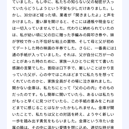
ていました。もし中に、私たちの知らない父の秘密が入っ
ていたらどうしようという不安も少しだけありました。し
かし、30分ほど経った頃、業者が「開きましたよ」と声を
かけました。重い扉を開けると、そこには通帳や現金など
は一切入っていませんでした。代わりに納められていたの
は、私が幼い頃に父の日に贈った手編みの肩叩き券や、妹
が学校で作った不恰好な粘土の置物、そして母と父が初め
てデートした時の映画の半券でした。さらに、一番奥には1
通の手紙が入っていました。それは、父が自分に万が一の
ことがあった時のために、家族一人ひとりに宛てて書いた
感謝の言葉でした。普段は口下手で、厳しいことばかり言
っていた父が、心の中ではこれほどまでに私たちを想って
くれていたのかと、家族全員がその場に泣き崩れました。
開かない金庫は、私たちにとって「父の心の内」そのもの
だったのです。もし簡単に開いていたら、あるいは私たち
がもっと早くに見つけていたら、この手紙の重みをこれほ
どまでに感じることはなかったかもしれません。金庫が開
いたことで、私たちは父との対話を終え、ようやく新しい
一歩を踏み出す勇気をもらいました。金庫という冷たい金
属の箱は、その中に温かい愛情を閉じ込め、適切な時が来