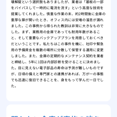
壊解錠という選択肢もありましたが、業者は「基板の一部
をバイパスして一時的に電流を流す」という高度な技術を
提案してくれました。慎重な作業の末、約2時間後に金庫の
重厚な扉が開いたとき、オフィス内には安堵の溜息が漏れ
ました。この事例から得られた教訓は非常に大きなもので
した。まず、業務用の金庫であっても耐用年数があるこ
と、そして重要なバックアッププランを用意しておくべき
だということです。私たちはこの事件を機に、社印や緊急
用の予備資金を複数の場所に分散して保管する運用に変更
しました。また、金庫の定期的なメンテナンス契約を業者
と締結し、5年に1回は内部診断を受けることに決めまし
た。目に見えない電子部品の寿命は予測が難しいものです
が、日頃の備えと専門家との連携があれば、万が一の事態
でも迅速に復旧できることを、身をもって学んだ一日でし
た。