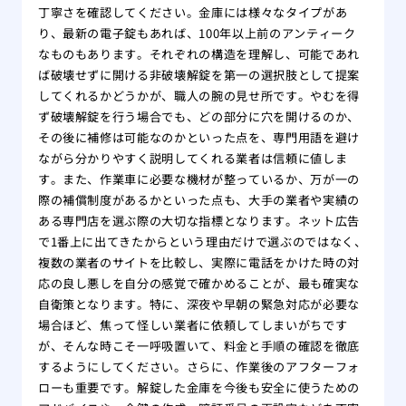
丁寧さを確認してください。金庫には様々なタイプがあ
り、最新の電子錠もあれば、100年以上前のアンティーク
なものもあります。それぞれの構造を理解し、可能であれ
ば破壊せずに開ける非破壊解錠を第一の選択肢として提案
してくれるかどうかが、職人の腕の見せ所です。やむを得
ず破壊解錠を行う場合でも、どの部分に穴を開けるのか、
その後に補修は可能なのかといった点を、専門用語を避け
ながら分かりやすく説明してくれる業者は信頼に値しま
す。また、作業車に必要な機材が整っているか、万が一の
際の補償制度があるかといった点も、大手の業者や実績の
ある専門店を選ぶ際の大切な指標となります。ネット広告
で1番上に出てきたからという理由だけで選ぶのではなく、
複数の業者のサイトを比較し、実際に電話をかけた時の対
応の良し悪しを自分の感覚で確かめることが、最も確実な
自衛策となります。特に、深夜や早朝の緊急対応が必要な
場合ほど、焦って怪しい業者に依頼してしまいがちです
が、そんな時こそ一呼吸置いて、料金と手順の確認を徹底
するようにしてください。さらに、作業後のアフターフォ
ローも重要です。解錠した金庫を今後も安全に使うための