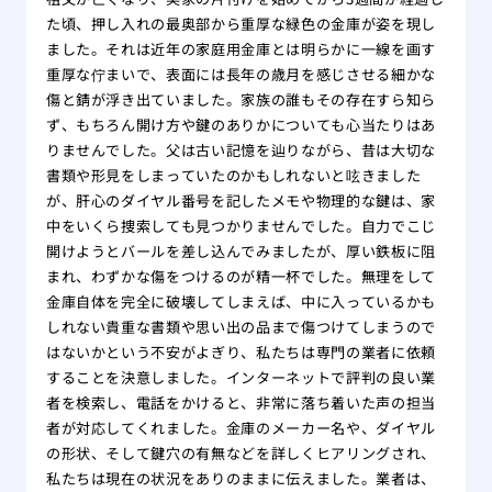
た頃、押し入れの最奥部から重厚な緑色の金庫が姿を現し
ました。それは近年の家庭用金庫とは明らかに一線を画す
重厚な佇まいで、表面には長年の歳月を感じさせる細かな
傷と錆が浮き出ていました。家族の誰もその存在すら知ら
ず、もちろん開け方や鍵のありかについても心当たりはあ
りませんでした。父は古い記憶を辿りながら、昔は大切な
書類や形見をしまっていたのかもしれないと呟きました
が、肝心のダイヤル番号を記したメモや物理的な鍵は、家
中をいくら捜索しても見つかりませんでした。自力でこじ
開けようとバールを差し込んでみましたが、厚い鉄板に阻
まれ、わずかな傷をつけるのが精一杯でした。無理をして
金庫自体を完全に破壊してしまえば、中に入っているかも
しれない貴重な書類や思い出の品まで傷つけてしまうので
はないかという不安がよぎり、私たちは専門の業者に依頼
することを決意しました。インターネットで評判の良い業
者を検索し、電話をかけると、非常に落ち着いた声の担当
者が対応してくれました。金庫のメーカー名や、ダイヤル
の形状、そして鍵穴の有無などを詳しくヒアリングされ、
私たちは現在の状況をありのままに伝えました。業者は、