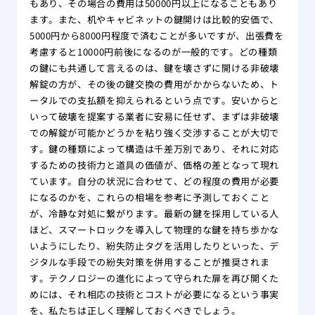
もあり、その場合の費用は50000円以上になることもあり
ます。また、机やキャビネットの鍵開けは比較的安価で、
5000円から8000円程度で済むことが多いですが、出張費を
考慮すると10000円前後になるのが一般的です。どの種類
の鍵にも共通して言えるのは、鍵を壊さずに開ける非破壊
解錠の方が、その後の鍵交換の費用がかからないため、ト
ータルでの支払額を抑えられるという点です。安いからと
いって破壊を提案する業者に安易に任せず、まずは非破壊
での解錠が可能かどうかを粘り強く交渉することが大切で
す。鍵の種類によって構造は千差万別であり、それに対応
するための技術力と道具の価値が、価格の差となって現れ
ています。自分の状況に合わせて、どの程度の費用が必要
になるのかを、これらの相場を参考に予測しておくこと
が、冷静な対処に繋がります。最新の鍵を採用している人
ほど、スマートロックを導入して物理的な鍵を持ち歩かな
いようにしたり、紛失防止タグを活用したりといった、デ
ジタルな手段での紛失対策を併用することが推奨されま
す。テクノロジーの進化によって守られた扉を再び開くた
めには、それ相応の技術とコストが必要になるという事実
を、私たちは正しく理解しておくべきでしょう。