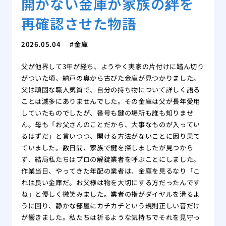
開かない金庫が家族の絆を
再確認させた物語
2026.05.04
金庫
父が他界して3年が経ち、ようやく実家の片付けに踏ん切り
がついた頃、納戸の奥から古びた金庫が見つかりました。
父は頑固な職人気質で、自分の持ち物について詳しく語る
ことは滅多にありませんでした。その金庫は父が長年愛用
していたものでしたが、番号も鍵の場所も誰も知りませ
ん。母も「お父さんのことだから、大事なものが入ってい
るはずだ」と言いつつ、開ける方法がないことに困り果て
ていました。数日間、家族で鍵を探しましたが見つから
ず、結局私たちはプロの解錠業者を呼ぶことにしました。
作業当日、やってきた年配の業者は、金庫を見るなり「こ
れは良い金庫だ。お父様は物を大切にする方だったんです
ね」と優しく微笑みました。業者の指がダイヤルを滑るよ
うに回り、静かな部屋にカチカチという規則正しい音だけ
が響きました。私たちは祈るような気持ちでそれを見守っ