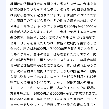
鍵開けの依頼は住宅の玄関だけに留まりません。金庫や自
動車の鍵トラブルも非常に多く、それぞれの相場は住宅と
は異なる基準で設定されています。まず金庫についてです
が、家庭用の手提げ金庫や小型の耐火金庫であれば、ダイ
ヤル合わせやピッキングによる解錠で8000円から15000円
程度が相場となります。しかし、会社で使用するような大
型の業務用金庫や、100万変換ダイヤルと呼ばれる高度な
セキュリティを備えたものは、解錠に数時間を要すること
もあり、料金は30000円から100000円を超えることも珍し
くありません。金庫の場合、番号を忘れただけでなく、内
部の部品が故障して開かないケースも多く、その場合は破
壊解錠と部品交換が必要になるため、費用は跳ね上がりま
す。次に自動車の鍵開けですが、こちらは国産車の一般的
な差し込みキーであれば、ロードサービスを利用すれば無
料で行える場合が多いです。しかし、保険未加入の場合
や、スマートキーを車内に閉じ込めたインロックの現場に
業者を呼ぶと、10000円から20000円程度が請求されます。
特に高級外車や、最新の電子認証を備えた車両は、コンピ
ューターをリセットして登録し直す作業が必要になること