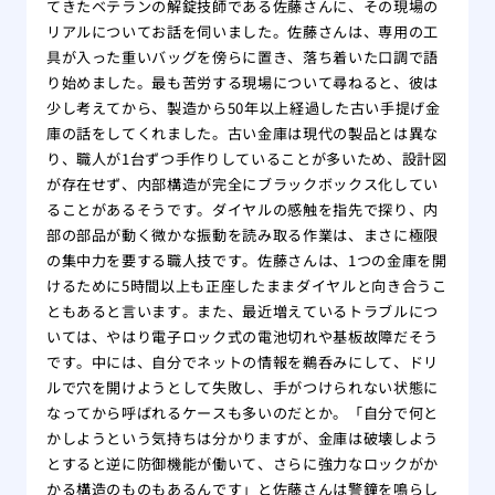
てきたベテランの解錠技師である佐藤さんに、その現場の
リアルについてお話を伺いました。佐藤さんは、専用の工
具が入った重いバッグを傍らに置き、落ち着いた口調で語
り始めました。最も苦労する現場について尋ねると、彼は
少し考えてから、製造から50年以上経過した古い手提げ金
庫の話をしてくれました。古い金庫は現代の製品とは異な
り、職人が1台ずつ手作りしていることが多いため、設計図
が存在せず、内部構造が完全にブラックボックス化してい
ることがあるそうです。ダイヤルの感触を指先で探り、内
部の部品が動く微かな振動を読み取る作業は、まさに極限
の集中力を要する職人技です。佐藤さんは、1つの金庫を開
けるために5時間以上も正座したままダイヤルと向き合うこ
ともあると言います。また、最近増えているトラブルにつ
いては、やはり電子ロック式の電池切れや基板故障だそう
です。中には、自分でネットの情報を鵜呑みにして、ドリ
ルで穴を開けようとして失敗し、手がつけられない状態に
なってから呼ばれるケースも多いのだとか。「自分で何と
かしようという気持ちは分かりますが、金庫は破壊しよう
とすると逆に防御機能が働いて、さらに強力なロックがか
かる構造のものもあるんです」と佐藤さんは警鐘を鳴らし