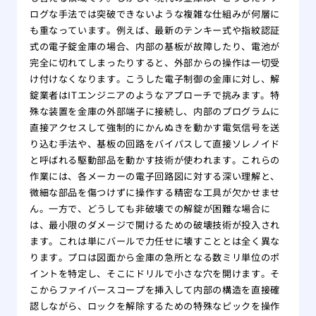
ログな手法では突破できないような複雑な仕組みが何層に
も重なっています。例えば、最新のテンキー式や指紋認証
式の電子錠金庫の場合、内部の基板が故障したり、電池が
完全に切れてしまったりすると、外部からの操作は一切受
け付けなくなります。こうした電子制御の金庫に対し、解
錠業者はITエンジニアのようなアプローチで挑みます。特
殊な装置を金庫の外部端子に接続し、内部のプログラムに
直接アクセスして強制的にかんぬきを動かす電気信号を送
り込む手法や、基板の回路をバイパスして直接ソレノイド
と呼ばれる駆動部品を動かす技術が使われます。これらの
作業には、各メーカーの電子回路図に対する深い理解と、
微細な部品を傷つけずに操作する精密な工具が欠かせませ
ん。一方で、どうしても非破壊での解錠が困難な場合に
は、最小限のダメージで開けるための破壊技術が投入され
ます。これは単にバールで力任せに壊すこととは全く異な
ります。プロは図面から金庫の急所となる数ミリ単位のポ
イントを特定し、そこにドリルで小さな穴を開けます。そ
こからファイバースコープを挿入して内部の構造を直接確
認しながら、ロックを解除するための特殊なピックを操作