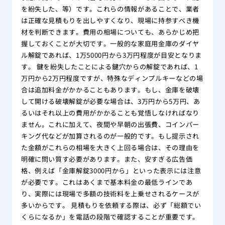
を紛失した、等）です。これらの情報があることで、業者
は正確な見積もりを出しやすくなり、現場に持参すべき機
材を判断できます。費用の相場についても、あらかじめ把
握しておくことが大切です。一般的な家庭用金庫のダイヤ
ル解錠であれば、1万5000円から3万円程度が目安となりま
す。 鍵を紛失したことによる鍵穴からの解錠であれば、1
万円から2万円程度ですが、特殊なディンプルキーなどの場
合は追加料金がかかることもあります。もし、金庫を破壊
して開ける破壊解錠が必要な場合は、3万円から5万円、あ
るいはそれ以上の費用がかかることも覚悟しなければなり
ません。これに加えて、夜間や早朝の出張費、コインパー
キング代などが加算されるのが一般的です。もし提示され
た金額がこれらの相場を大きく上回る場合は、その理由を
明確に問い質す必要があります。また、安すぎる広告価
格、例えば「金庫解錠3000円から」といった表示には注意
が必要です。これはあくまで基本料金の最低ラインであ
り、実際には現場で多額の技術料を上乗せされるケースが
多いからです。 見積もりを依頼する際は、必ず「総額でい
くらになるか」を電話の段階で確認することが重要です。