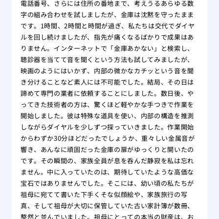
電話番号、さらには住所の番地まで、考えうるあらゆる数
字の組み合わせを試しましたが、金庫は沈黙を守ったまま
です。1時間、2時間と時間が過ぎ、私たちは交代でダイヤ
ルを回し続けましたが、指先が痛くなるばかりで成果はあ
りません。インターネットで「金庫あかない」と検索し、
聴診器を当てて音を聞くという方法も試してみましたが、
映画のようにはいかず、内部の微かなカチッという音を聞
き分けることなど素人には不可能でした。結局、その日は
諦めて専門の業者に依頼することにしました。数日後、や
ってきた技術者の方は、驚くほど軽やかな手つきで作業を
開始しました。彼は特殊な道具を使い、内部の構造を推測
しながらダイヤルを少しずつ探っていきました。作業開始
からわずか30分ほどだったでしょうか、重々しい金属音が
響き、あんなに頑固だった金庫の扉がゆっくりと開いたの
です。その瞬間の、家族全員が息を呑んだ静寂を私は忘れ
ません。中に入っていたのは、期待していたような高価な
宝石ではありませんでした。そこには、幼い頃の私たちが
祖母に宛てて書いた下手くそな似顔絵や、家族旅行の写
真、そして祖母が大切に保管していた古い家計簿が数冊、
整然と並んでいました。祖母にとっての本当の財産は、お