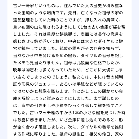
古い一軒家というものは、住んでいた人の歴史が積み重な
った宝箱のような場所です。先日、亡くなった祖母の家の
遺品整理をしていた時のことですが、押し入れの奥深く、
重い布団の山に隠されるようにして1台の古い金庫が姿を現
しました。それは重厚な鋳鉄製で、表面には長年の歳月を
感じさせる錆が浮いており、中央には大きなダイヤルと鍵
穴が鎮座していました。親族の誰もがその存在を知らず、
当然ながら中を開けるための鍵も、ダイヤルの番号を記し
たメモも見当たりません。祖母は几帳面な性格でしたが、
晩年は物忘れも多くなっていたため、どこかに大切にしま
い込んでしまったのでしょう。私たちは、中には昔の権利
証や形見のジュエリー、あるいは手紙などが眠っているの
ではないかと想像を膨らませ、何とかしてこの開かない金
庫を解錠しようと試みることにしました。まず試したの
は、家中の引き出しや小箱をひっくり返して鍵を探すこと
でした。古いマッチ箱の中から1本の小さな鍵を見つけた時
は歓喜に沸きましたが、いざ金庫に差し込んでみると、形
が全く合わず落胆しました。次に、ダイヤルの番号を推測
する作戦に移りました。祖母の誕生日、祖父の命日、家の