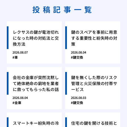
投稿記事一覧
レクサスの鍵が電池切れ
鍵のスペアを事前に用意
になった時の対処法と交
する重要性と紛失時の対
換方法
策
2026.08.07
2026.08.04
車
鍵交換
会社の金庫が突然沈黙し
鍵を無くした際のリスク
て絶体絶命の窮地を業者
管理と火災保険の付帯サ
に救ってもらった私の話
ービス
2026.08.04
2026.08.03
金庫
鍵交換
スマートキー紛失時の冷
住宅の鍵を開ける技術と