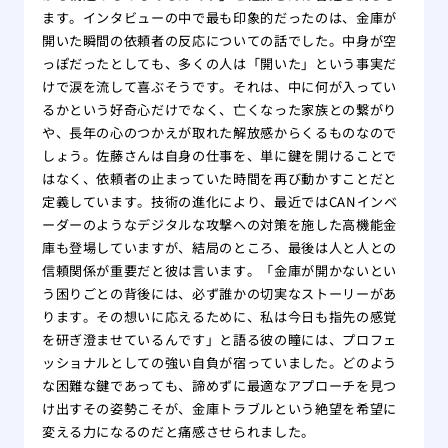
ます。インタビューの中で最も印象的だったのは、金庫が
開いた瞬間の依頼者の反応についての話でした。中身が空
っぽだったとしても、多くの人は「開いた」という事実だ
けで涙を流して喜ぶそうです。それは、中に何が入ってい
るかという好奇心だけでなく、亡くなった家族との繋がり
や、長年の心のつかえが取れた解放感からくるものなので
しょう。佐藤さんは自身の仕事を、単に鍵を開けることで
はなく、依頼者の止まっていた時間を再び動かすことだと
定義しています。技術の進化により、最近ではCANインベ
ーダーのようなデジタルな攻撃への対策を施した高機能金
庫も登場していますが、結局のところ、最後は人と人との
信頼関係が重要だと彼は言います。「金庫が開かないとい
う困りごとの背後には、必ず誰かの切実なストーリーがあ
ります。その想いに応えるために、私は今日も指先の感覚
を研ぎ澄ませているんです」と語る彼の瞳には、プロフェ
ッショナルとしての強い自負が宿っていました。どのよう
な困難な鍵であっても、諦めずに最適なアプローチを見つ
け出すその姿勢こそが、金庫トラブルという絶望を希望に
変える力になるのだと痛感させられました。