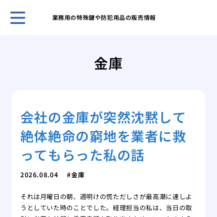
業務用の特殊鍵や防犯用品の販売情報
ホー
「サ
金庫
から
おな
名前
もう
会社の金庫が突然沈黙して
防ぐ
なぜ
絶体絶命の窮地を業者に救
現代
電動
ってもらった私の話
時の
特殊
2026.08.04
金庫
金庫
それは月曜日の朝、週明けの慌ただしさが最高潮に達しよ
なぜ
うとしていた時のことでした。経理担当の私は、当日の取
償の