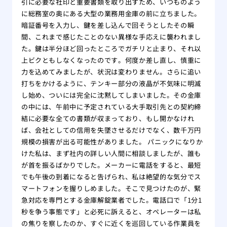
引に必要な社印と重要書類を取り出すため、いつものよう
に総務室の奥にある大型の業務用金庫の前に立ちました。
暗証番号を入力し、鍵を差し込んで回そうとしたその瞬
間、これまで感じたことのない異様な手応えに襲われまし
た。鍵は半分ほど回ったところでガチリと止まり、それ以
上ビクともしなくなったのです。何度か差し直し、慎重に
力を込めてみましたが、状況は変わりません。さらに追い
打ちをかけるように、テンキー部分の液晶が不気味に明滅
し始め、ついには完全に沈黙してしまいました。その金庫
の中には、午前中に予定されている大手取引先との契約締
結に必要な全ての書類が収まっており、もし開かなけれ
ば、会社としての信用を失墜させるだけでなく、数千万円
規模の損害が出る可能性がありました。 パニックになりか
けた私は、まず社内の詳しい人間に相談しましたが、誰も
が首を振るばかりでした。メーカーに電話をすると、最短
でも午後の到着になると告げられ、私は絶望的な気分でス
マートフォンを握りしめました。そこで見つけたのが、緊
急対応を専門とする金庫解錠業者でした。電話口で「1分1
秒を争う事態です」と必死に訴えると、オペレーターは私
の焦りを察したのか、すぐに近くを巡回している作業員を