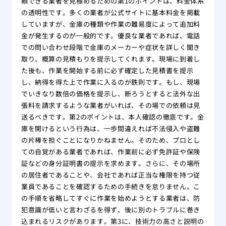
頼できる業者を見極めるための第1のポイントは、料金体系
の透明性です。多くの業者が公式サイトに基本料金を掲載
していますが、金庫の種類や作業の難易度によって追加料
金が発生するのが一般的です。優良な業者であれば、電話
での問い合わせ段階で金庫のメーカーや症状を詳しく聞き
取り、概算の見積もりを提示してくれます。現場に到着し
た後も、作業を開始する前に必ず確定した見積書を提示
し、納得を得た上で作業に入るのが鉄則です。もし、現場
でいきなり数倍の価格を提示し、断ろうとすると法外な出
張料を請求するような業者がいれば、その場での依頼は見
送るべきです。第2のポイントは、本人確認の徹底です。金
庫を開けるという行為は、一歩間違えれば不法侵入や盗難
の片棒を担ぐことになりかねません。そのため、プロとし
ての自覚がある業者であれば、作業前に必ず免許証や保険
証などの身分証明書の提示を求めます。さらに、その場所
の居住者であることや、会社であれば正当な権限を持つ従
業員であることを確認するための手続きを怠りません。こ
の手順を省略してすぐに作業を始めようとする業者は、防
犯意識が低いと言わざるを得ず、後に別のトラブルに巻き
込まれるリスクがあります。第3に、技術力の高さと説明の