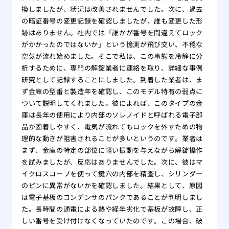
換しましたが、状況は改善されませんでした。次に、過去
の暗証番号の変更記録を確認しましたが、誰も変更した形
跡はありません。社内では「誰かが番号を間違えてロック
がかかったのではないか」という憶測が飛び交い、不穏な
空気が流れ始めました。そこで私は、この事態を冷静に分
析するために、専門の解錠業者に連絡を取り、詳細な事例
研究として記録することにしました。到着した業者は、ま
ず金庫の型番と製造年を確認し、このモデル特有の弱点に
ついて説明してくれました。彼によれば、このタイプの金
庫は長年の使用により内部のソレノイドと呼ばれる電子部
品が固着しやすく、電気が流れてもロックを外すための物
理的な動きが阻害されることが多いというのです。業者は
まず、金庫の特定の部位に軽い振動を与えながら解錠操作
を試みましたが、反応はありませんでした。次に、彼はマ
イクロスコープを使って鍵穴の内部を精査し、シリンダー
のピンに異常がないかを確認しました。結果として、原因
は電子基板のコンデンサのパンクであることが判明しまし
た。長時間の通電による熱や経年劣化で基板が故障し、正
しい番号を受け付けなくなっていたのです。この場合、破