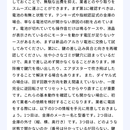
しておくことで、無駄な出費を抑え、業者とのやり取りを
スムーズに運ぶことができます。まず第1に確認すべきは、
電池の有無と状態です。テンキー式や指紋認証式の金庫の
場合、単なる電池切れが開かない原因の8割を占めていま
す。電池が切れていても操作音だけは鳴るケースや、液晶
が表示されているのにモーターを動かす電圧が足りないケ
ースがあるため、まずは新品のアルカリ電池に交換して試
してみてください。第2に、鍵の差し込み具合と向きを再確
認してください。埃や小さなゴミが鍵穴に詰まっているだ
けで、奥まで差し込めず開かなくなることがあります。掃
除機で鍵穴を吸い出したり、エアダスターで吹き飛ばした
りすることで解決する場合もあります。 また、ダイヤル式
の場合は、回す回数や方向を数え間違えていないか、一度
完全に逆回転させてリセットしてからやり直すことが重要
です。これらの基本動作を確認しても開かない場合に、初
めて業者への依頼を検討することになります。業者に電話
をする際には、以下の3つの情報を手元に用意しておきまし
ょう。1つ目は、金庫のメーカー名と型番です。2つ目は、
金庫の外寸（縦、横、奥行き）です。3つ目は、どのような
状態で開かないのか（番号は分かっているが回らない、鍵