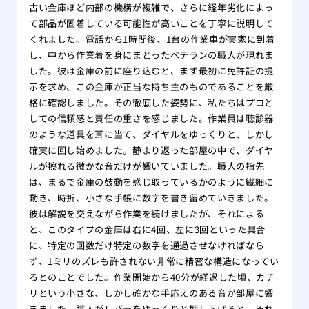
古い金庫ほど内部の機構が複雑で、さらに経年劣化によっ
て部品が固着している可能性が高いことを丁寧に説明して
くれました。電話から1時間後、1台の作業車が実家に到着
し、中から作業着を身にまとったベテランの職人が現れま
した。彼は金庫の前に座り込むと、まず最初に免許証の提
示を求め、この金庫が正当な持ち主のものであることを厳
格に確認しました。その徹底した姿勢に、私たちはプロと
しての信頼感と責任の重さを感じました。作業員は聴診器
のような道具を耳に当て、ダイヤルをゆっくりと、しかし
確実に回し始めました。静まり返った部屋の中で、ダイヤ
ルが擦れる微かな音だけが響いていました。職人の指先
は、まるで金庫の鼓動を感じ取っているかのように繊細に
動き、時折、小さな手帳に数字を書き留めていきました。
彼は解説を交えながら作業を続けましたが、それによる
と、このタイプの金庫は右に4回、左に3回といった具合
に、特定の回数だけ特定の数字を通過させなければなら
ず、1ミリのズレも許されない非常に精密な構造になってい
るとのことでした。作業開始から40分が経過した頃、カチ
リという小さな、しかし確かな手応えのある音が部屋に響
きました。職人がレバーをゆっくりと押し下げると、それ