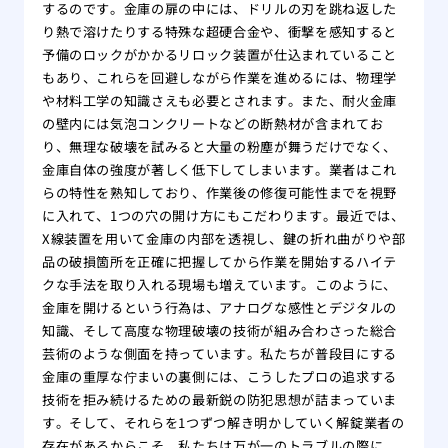
するのです。金庫の扉の中には、ドリルの刃を跳ね返した
り熱で溶けたりする特殊な超硬合金や、衝撃を感知すると
予備のロックがかかるリロック装置が仕込まれていること
もあり、これらを回避しながら作業を進めるには、物理学
や材料工学の知識さえも必要とされます。また、耐火金庫
の壁内には気泡コンクリートなどの断熱材が含まれてお
り、無理な破壊を試みると大量の粉塵が舞うだけでなく、
金庫自体の強度が著しく低下してしまいます。業者はこれ
らの特性を熟知しており、作業後の修復可能性までを視野
に入れて、1つの穴の開け方にもこだわります。最近では、
X線装置を用いて金庫の内部を透視し、鍵の折れ曲がりや部
品の破損箇所を正確に把握してから作業を開始するハイテ
クな手法を取り入れる現場も増えています。このように、
金庫を開けるという行為は、アナログな感性とデジタルの
知識、そして高度な物理破壊の技術が組み合わさった総合
芸術のような側面を持っています。私たちが普段目にする
金庫の重厚な佇まいの裏側には、こうしたプロの追求する
技術を拒み続けるための最新鋭の防犯思想が詰まっていま
す。そして、それらを1つずつ解き明かしていく解錠業者の
存在があるからこそ、私たちは万が一のトラブルの際に