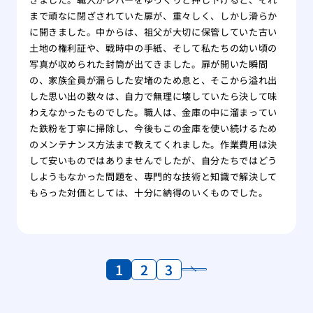
まで頑なに閉ざされていた扉が、重々しく、しかし滑らか
に開きました。中からは、祖父が大切に保管していた古い
土地の権利証や、戦時中の手紙、そして私たちの幼い頃の
写真が収められた封筒が出てきました。扉が開いた瞬間
の、家族全員が漏らした安堵のため息と、そこから溢れ出
した思い出の数々は、自力で無理に壊していたら決して味
わえなかったものでした。職人は、金庫の中に溜まってい
た鉄粉を丁寧に掃除し、今後もこの金庫を使い続けるため
のメンテナンス方法まで教えてくれました。作業費用は決
して安いものではありませんでしたが、自分たちではどう
しようもなかった問題を、専門的な技術と知識で解決して
もらった対価としては、十分に納得のいくものでした。
1
2
3