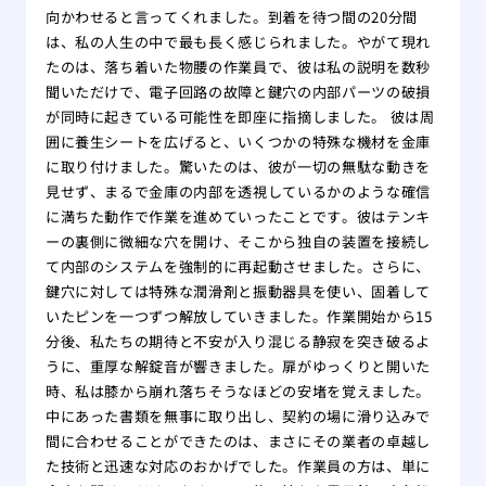
向かわせると言ってくれました。到着を待つ間の20分間
は、私の人生の中で最も長く感じられました。やがて現れ
たのは、落ち着いた物腰の作業員で、彼は私の説明を数秒
聞いただけで、電子回路の故障と鍵穴の内部パーツの破損
が同時に起きている可能性を即座に指摘しました。 彼は周
囲に養生シートを広げると、いくつかの特殊な機材を金庫
に取り付けました。驚いたのは、彼が一切の無駄な動きを
見せず、まるで金庫の内部を透視しているかのような確信
に満ちた動作で作業を進めていったことです。彼はテンキ
ーの裏側に微細な穴を開け、そこから独自の装置を接続し
て内部のシステムを強制的に再起動させました。さらに、
鍵穴に対しては特殊な潤滑剤と振動器具を使い、固着して
いたピンを一つずつ解放していきました。作業開始から15
分後、私たちの期待と不安が入り混じる静寂を突き破るよ
うに、重厚な解錠音が響きました。扉がゆっくりと開いた
時、私は膝から崩れ落ちそうなほどの安堵を覚えました。
中にあった書類を無事に取り出し、契約の場に滑り込みで
間に合わせることができたのは、まさにその業者の卓越し
た技術と迅速な対応のおかげでした。作業員の方は、単に