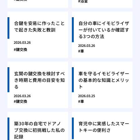
浴室
合鍵を安易に作ったこと
自分の車にイモビライザ
で起きた失敗と教訓
ーが付いているか確認す
る3つの方法
2026.03.26
2026.03.26
鍵交換
車
玄関の鍵交換を検討すべ
車を守るイモビライザー
き時期と費用の目安を知
の基本的な知識とメリッ
る
ト
2026.03.26
2026.03.25
鍵交換
車
築30年の自宅でドアノ
育児中に実感したスマー
ブ交換に初挑戦した私の
トキーの便利さ
記録