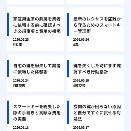
家庭用金庫の解錠を業者
最新のレクサスを盗難か
に依頼する前に確認すべ
ら守るためのスマートキ
き必須事項と費用の相場
ー管理術
2026.06.25
2026.06.24
金庫
車
自宅の鍵を紛失して業者
鍵を失くした時にまず確
に依頼した体験談
認すべき行動指針
2026.06.24
2026.06.19
鍵交換
鍵交換
スマートキーを紛失した
玄関の鍵が回らない原因
際の手続きと高額な費用
と自分ですぐに試せる対
の実態
処法
2026.06.18
2026.06.17