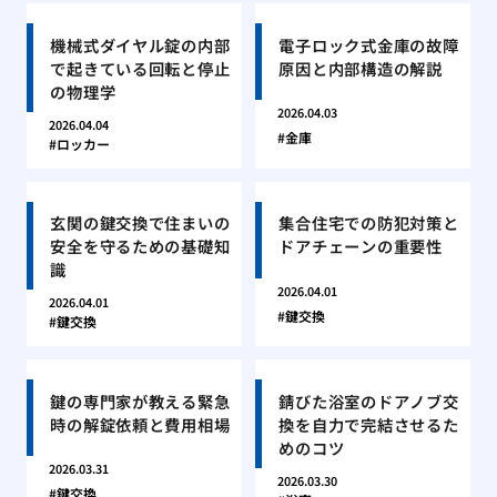
機械式ダイヤル錠の内部
電子ロック式金庫の故障
で起きている回転と停止
原因と内部構造の解説
の物理学
2026.04.03
2026.04.04
金庫
ロッカー
玄関の鍵交換で住まいの
集合住宅での防犯対策と
安全を守るための基礎知
ドアチェーンの重要性
識
2026.04.01
2026.04.01
鍵交換
鍵交換
鍵の専門家が教える緊急
錆びた浴室のドアノブ交
時の解錠依頼と費用相場
換を自力で完結させるた
めのコツ
2026.03.31
2026.03.30
鍵交換