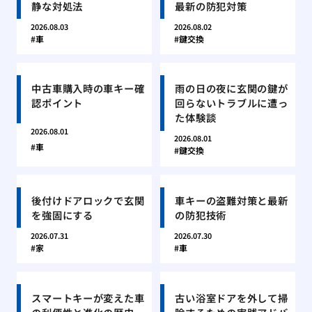
静な対処法
最新の防犯対策
2026.08.03
2026.08.02
車
鍵交換
中古車購入時の車キー確
雨の日の夜に玄関の鍵が
認ポイント
回らないトラブルに遭っ
た体験談
2026.08.01
2026.08.01
車
鍵交換
後付けドアロックで玄関
車キーの盗難対策と最新
を強固にする
の防犯技術
2026.07.31
2026.07.30
家
車
スマートキーが変えた車
古い浴室ドアを外して掃