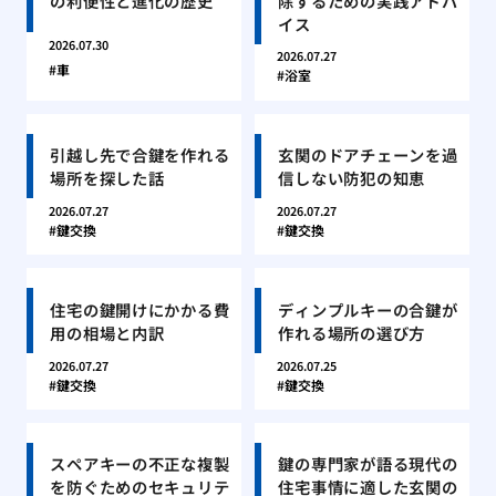
の利便性と進化の歴史
除するための実践アドバ
イス
2026.07.30
2026.07.27
車
浴室
引越し先で合鍵を作れる
玄関のドアチェーンを過
場所を探した話
信しない防犯の知恵
2026.07.27
2026.07.27
鍵交換
鍵交換
住宅の鍵開けにかかる費
ディンプルキーの合鍵が
用の相場と内訳
作れる場所の選び方
2026.07.27
2026.07.25
鍵交換
鍵交換
スペアキーの不正な複製
鍵の専門家が語る現代の
を防ぐためのセキュリテ
住宅事情に適した玄関の