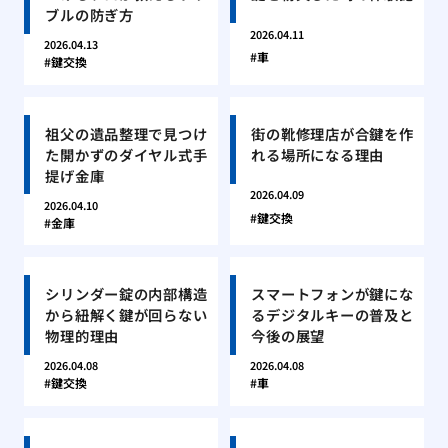
ブルの防ぎ方
2026.04.11
2026.04.13
車
鍵交換
祖父の遺品整理で見つけ
街の靴修理店が合鍵を作
た開かずのダイヤル式手
れる場所になる理由
提げ金庫
2026.04.09
2026.04.10
鍵交換
金庫
シリンダー錠の内部構造
スマートフォンが鍵にな
から紐解く鍵が回らない
るデジタルキーの普及と
物理的理由
今後の展望
2026.04.08
2026.04.08
鍵交換
車