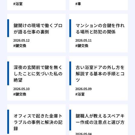
浴室
車
鍵開けの現場で働くプロ
マンションの合鍵を作れ
が語る仕事の裏側
る場所と防犯の関係
2026.05.12
2026.05.11
鍵交換
鍵交換
深夜の玄関前で鍵を無く
古い浴室ドアの外し方を
したことに気づいた私の
解説する基本の手順とコ
絶望
ツ
2026.05.10
2026.05.09
鍵交換
浴室
オフィスで起きた金庫ト
鍵職人が教えるスペアキ
ラブルの事例と解決の記
ー作成の注意点と選び方
録
2026.05.04