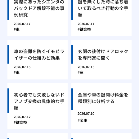
実際にあったシエンタの
鍵を無くした時に落ち着
バックドア解錠不能の事
いて取るべき行動の全手
例研究
順
2026.07.17
2026.07.17
車
鍵交換
車の盗難を防ぐイモビラ
玄関の後付けドアロック
イザーの仕組みと効果
を専門家に聞く
2026.07.15
2026.07.13
車
家
初心者でも失敗しないド
金庫や車の鍵開け料金を
アノブ交換の具体的な手
種類別に分析する
順
2026.07.10
2026.07.12
金庫
鍵交換