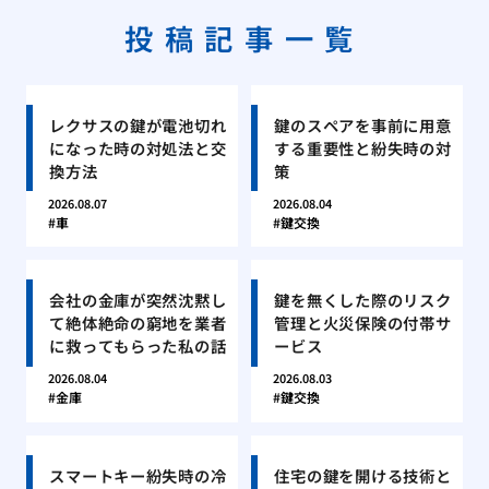
投稿記事一覧
レクサスの鍵が電池切れ
鍵のスペアを事前に用意
になった時の対処法と交
する重要性と紛失時の対
換方法
策
2026.08.07
2026.08.04
車
鍵交換
会社の金庫が突然沈黙し
鍵を無くした際のリスク
て絶体絶命の窮地を業者
管理と火災保険の付帯サ
に救ってもらった私の話
ービス
2026.08.04
2026.08.03
金庫
鍵交換
スマートキー紛失時の冷
住宅の鍵を開ける技術と