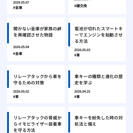
2026.05.07
鍵交換
金庫
開かない金庫が家族の絆
電池が切れたスマートキ
を再確認させた物語
ーでエンジンを始動させ
る方法
2026.05.04
2026.05.03
金庫
車
リレーアタックから車を
車キーの種類と進化の歴
守るための対策
史を学ぶ
2026.05.02
2026.04.25
車
車
リレーアタックの脅威か
車キーを紛失した時の対
らイモビライザー装着車
処法と備え
を守る方法