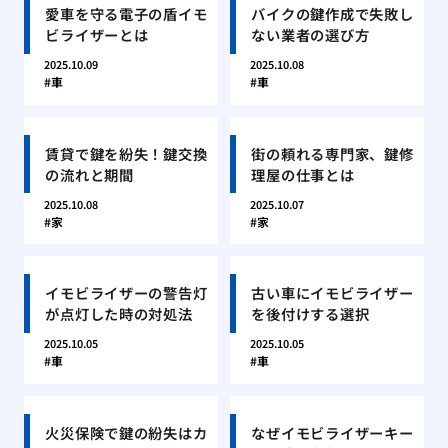
愛車を守る電子の盾イモ
バイクの鍵作成で失敗し
ビライザーとは
ない業者の選び方
2025.10.09
2025.10.08
車
車
賃貸で鍵を紛失！鍵交換
街の頼れる専門家、鍵修
の流れと期間
理屋の仕事とは
2025.10.08
2025.10.07
家
家
イモビライザーの警告灯
古い車にイモビライザー
が点灯した時の対処法
を後付けする選択
2025.10.05
2025.10.05
車
車
火災保険で鍵の紛失はカ
なぜイモビライザーキー