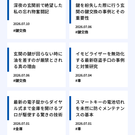
深夜の玄関前で絶望した
鍵を紛失した際に行う玄
私の忘れ物奮闘記
関の鍵交換の事例とその
重要性
2026.07.10
2026.07.06
鍵交換
鍵交換
玄関の鍵が回らない時に
イモビライザーを無効化
油を差すのが厳禁とされ
する最新窃盗手口の事例
る真の理由
と対策研究
2026.07.06
2026.07.04
鍵交換
車
最新の電子錠からダイヤ
スマートキーの電池切れ
ル式まで金庫を開けるプ
を未然に防ぐメンテナン
ロが駆使する驚きの技術
スの基本
2026.07.01
2026.07.01
金庫
車