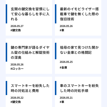
玄関の鍵交換を習慣にし
最新のイモビライザー搭
て安心な暮らしを手に入
載車で鍵を無くした際の
れる
復旧技術
2026.05.27
2026.05.26
鍵交換
車
鍵の専門家が語るダイヤ
祖母の家で見つけた開か
ル錠の仕組みと解錠技術
ない金庫との格闘記
の深奥
2026.05.25
2026.05.26
金庫
ロッカー
スマートキーを紛失した
車のスマートキーを紛失
時の対処法と費用
した時の対処手順
2026.05.22
2026.05.21
鍵交換
車