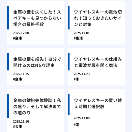
金庫の鍵を失くした！ス
ワイヤレスキーの電池切
ペアキーも見つからない
れ！知っておきたいサイ
場合の最終手段
ンと対策
2025.12.08
2025.12.01
金庫
生活
金庫の鍵を紛失！自分で
ワイヤレスキーの仕組み
開けるのはNGな理由
と電波が扉を開く魔法
2025.11.25
2025.11.23
金庫
家
金庫の鍵紛失体験談！私
ワイヤレスキーの買い替
の焦り、そして解決まで
え時期と選択肢
の道のり
2025.11.06
2025.11.16
家
金庫