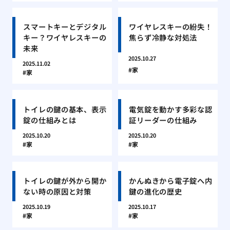
スマートキーとデジタル
ワイヤレスキーの紛失！
キー？ワイヤレスキーの
焦らず冷静な対処法
未来
2025.10.27
2025.11.02
家
家
トイレの鍵の基本、表示
電気錠を動かす多彩な認
錠の仕組みとは
証リーダーの仕組み
2025.10.20
2025.10.20
家
家
トイレの鍵が外から開か
かんぬきから電子錠へ内
ない時の原因と対策
鍵の進化の歴史
2025.10.19
2025.10.17
家
家