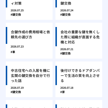
ィ対策
鍵交換
2026.07.25
2026.07.24
鍵交換
鍵交換
合鍵作成の費用相場と依
会社の重要な鍵を無くし
頼先の選び方
た際に組織が直面する危
機と対応
2026.07.23
2026.07.21
車
鍵交換
中古住宅への入居を機に
後付けできるドアダンパ
玄関の鍵交換を自分で行
ーで生活の質を向上させ
った話
る
2026.07.19
2026.07.18
鍵交換
家