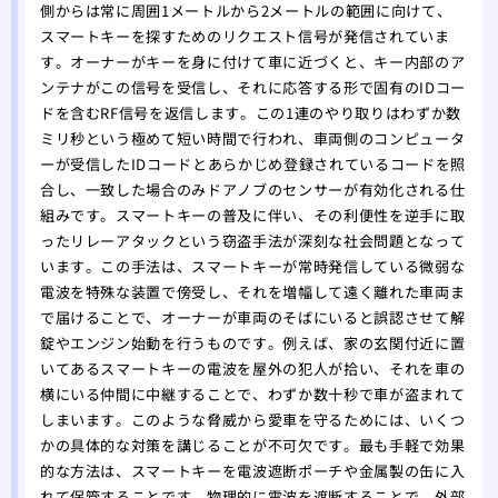
側からは常に周囲1メートルから2メートルの範囲に向けて、
スマートキーを探すためのリクエスト信号が発信されていま
す。オーナーがキーを身に付けて車に近づくと、キー内部のア
ンテナがこの信号を受信し、それに応答する形で固有のIDコー
ドを含むRF信号を返信します。この1連のやり取りはわずか数
ミリ秒という極めて短い時間で行われ、車両側のコンピュータ
ーが受信したIDコードとあらかじめ登録されているコードを照
合し、一致した場合のみドアノブのセンサーが有効化される仕
組みです。スマートキーの普及に伴い、その利便性を逆手に取
ったリレーアタックという窃盗手法が深刻な社会問題となって
います。この手法は、スマートキーが常時発信している微弱な
電波を特殊な装置で傍受し、それを増幅して遠く離れた車両ま
で届けることで、オーナーが車両のそばにいると誤認させて解
錠やエンジン始動を行うものです。例えば、家の玄関付近に置
いてあるスマートキーの電波を屋外の犯人が拾い、それを車の
横にいる仲間に中継することで、わずか数十秒で車が盗まれて
しまいます。このような脅威から愛車を守るためには、いくつ
かの具体的な対策を講じることが不可欠です。最も手軽で効果
的な方法は、スマートキーを電波遮断ポーチや金属製の缶に入
れて保管することです。物理的に電波を遮断することで、外部