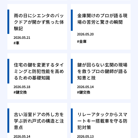
雨の日にシエンタのバッ
金庫開けのプロが語る現
クドアが開かず焦った体
場の苦労と驚きの瞬間
験記
2026.05.20
2026.05.21
金庫
車
住宅の鍵を変更するタイ
鍵が回らない玄関の現場
ミングと防犯性能を高め
を救うプロの鍵師が語る
るための基礎知識
知恵と技
2026.05.18
2026.05.14
鍵交換
鍵交換
古い浴室ドアの外し方を
リレーアタックからスマ
学ぶ折れ戸式の構造と注
ートキー搭載車を守る防
意点
犯対策
2026.05.14
2026.05.13