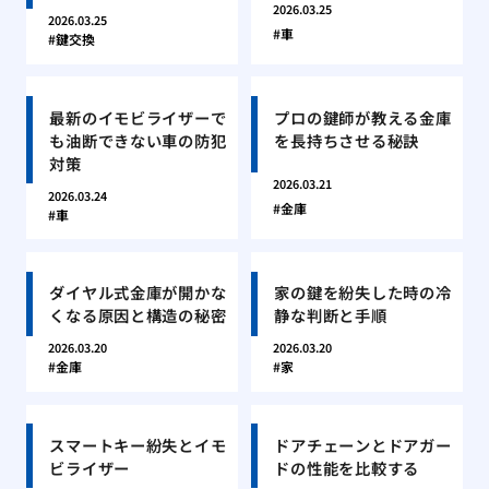
2026.03.25
2026.03.25
車
鍵交換
最新のイモビライザーで
プロの鍵師が教える金庫
も油断できない車の防犯
を長持ちさせる秘訣
対策
2026.03.21
2026.03.24
金庫
車
ダイヤル式金庫が開かな
家の鍵を紛失した時の冷
くなる原因と構造の秘密
静な判断と手順
2026.03.20
2026.03.20
金庫
家
スマートキー紛失とイモ
ドアチェーンとドアガー
ビライザー
ドの性能を比較する