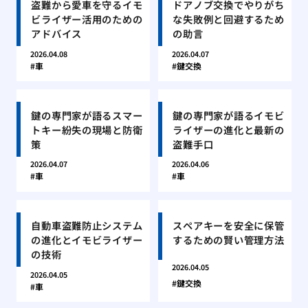
盗難から愛車を守るイモ
ドアノブ交換でやりがち
ビライザー活用のための
な失敗例と回避するため
アドバイス
の助言
2026.04.08
2026.04.07
車
鍵交換
鍵の専門家が語るスマー
鍵の専門家が語るイモビ
トキー紛失の現場と防衛
ライザーの進化と最新の
策
盗難手口
2026.04.07
2026.04.06
車
車
自動車盗難防止システム
スペアキーを安全に保管
の進化とイモビライザー
するための賢い管理方法
の技術
2026.04.05
2026.04.05
鍵交換
車