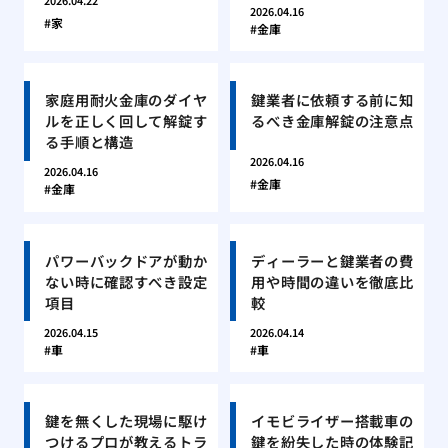
2026.04.22
2026.04.16
家
金庫
家庭用耐火金庫のダイヤ
鍵業者に依頼する前に知
ルを正しく回して解錠す
るべき金庫解錠の注意点
る手順と構造
2026.04.16
2026.04.16
金庫
金庫
パワーバックドアが動か
ディーラーと鍵業者の費
ない時に確認すべき設定
用や時間の違いを徹底比
項目
較
2026.04.15
2026.04.14
車
車
鍵を無くした現場に駆け
イモビライザー搭載車の
つけるプロが教えるトラ
鍵を紛失した時の体験記