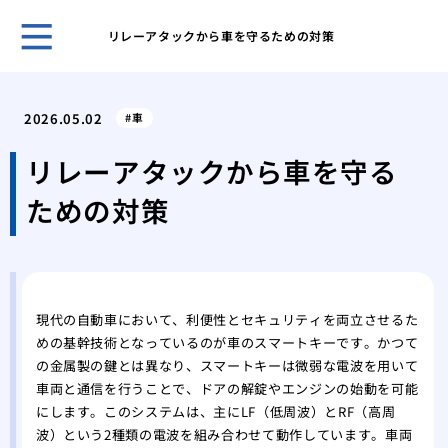
リレーアタックから車を守るための対策
ホー
「サ
2026.05.02
車
から
おな
リレーアタックから車を守る
名前
ための対策
もう
防ぐ
なぜ
現代
電動
現代の自動車において、利便性とセキュリティを両立させるた
時の
めの基幹技術となっているのが車のスマートキーです。かつて
特殊
の金属製の鍵とは異なり、スマートキーは微弱な電波を用いて
金庫
車両と通信を行うことで、ドアの解錠やエンジンの始動を可能
なぜ
にします。このシステムは、主にLF（低周波）とRF（高周
償の
波）という2種類の電波を組み合わせて動作しています。車両