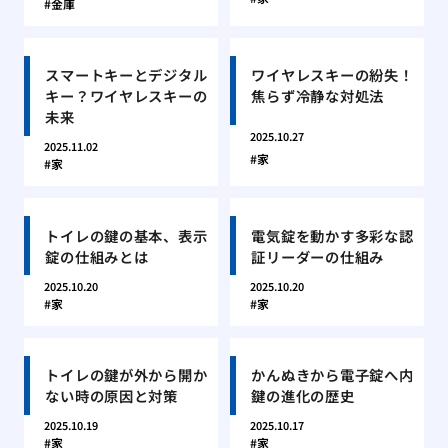
金庫
スマートキーとデジタル
ワイヤレスキーの紛失！
キー？ワイヤレスキーの
焦らず冷静な対処法
未来
2025.10.27
2025.11.02
家
家
トイレの鍵の基本、表示
電気錠を動かす多彩な認
錠の仕組みとは
証リーダーの仕組み
2025.10.20
2025.10.20
家
家
トイレの鍵が外から開か
かんぬきから電子錠へ内
ない時の原因と対策
鍵の進化の歴史
2025.10.19
2025.10.17
家
家