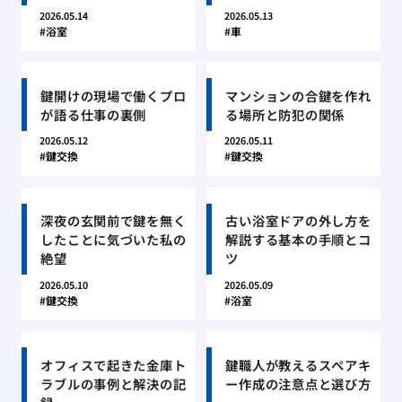
2026.05.14
2026.05.13
浴室
車
鍵開けの現場で働くプロ
マンションの合鍵を作れ
が語る仕事の裏側
る場所と防犯の関係
2026.05.12
2026.05.11
鍵交換
鍵交換
深夜の玄関前で鍵を無く
古い浴室ドアの外し方を
したことに気づいた私の
解説する基本の手順とコ
絶望
ツ
2026.05.10
2026.05.09
鍵交換
浴室
オフィスで起きた金庫ト
鍵職人が教えるスペアキ
ラブルの事例と解決の記
ー作成の注意点と選び方