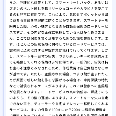
また、物理的な対策として、スマートキーとバッグ、あるいは
ズボンのベルト通しを繋ぐリーシュコードやカラビナを使用す
るのも非常に有効です。これにより、意図せずポケットから滑
り落ちる事故を物理的に防ぐことができます。スマートキーを
紛失した際、心強い味方となるのが自動車保険のロードサービ
スですが、その内容を正確に把握している人は多くありませ
ん。ここでは保険を賢く活用するための知識を整理します。ま
ず、ほとんどの任意保険に付帯しているロードサービスでは、
鍵の閉じ込めに対する解錠作業は無料で行ってくれます。しか
し、スマートキー自体の紛失、つまり新しいキーの作成費用ま
でを補償してくれる保険は非常に稀です。一般的に、紛失は持
ち主の不注意とみなされるため、作成費用は自己負担となるの
が基本です。ただし、盗難された場合、つまり鍵が盗まれたこ
とが原因で新しい鍵を作る必要がある場合は、車両保険の特約
などで補償されるケースがあります。これには警察への盗難届
が必須となります。ロードサービスの真の価値は、解錠そのも
のよりも、その後の運搬にあります。スマートキーを失い自走
できない車を、ディーラーや自宅までレッカー移動してくれる
サービスは、多くの保険で100キロから200キロ程度の距離ま
で無料となっています。これを自費で依頼すると数万円の費用