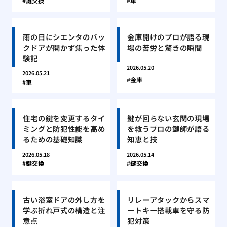
鍵交換
車
雨の日にシエンタのバッ
金庫開けのプロが語る現
クドアが開かず焦った体
場の苦労と驚きの瞬間
験記
2026.05.20
2026.05.21
金庫
車
住宅の鍵を変更するタイ
鍵が回らない玄関の現場
ミングと防犯性能を高め
を救うプロの鍵師が語る
るための基礎知識
知恵と技
2026.05.18
2026.05.14
鍵交換
鍵交換
古い浴室ドアの外し方を
リレーアタックからスマ
学ぶ折れ戸式の構造と注
ートキー搭載車を守る防
意点
犯対策