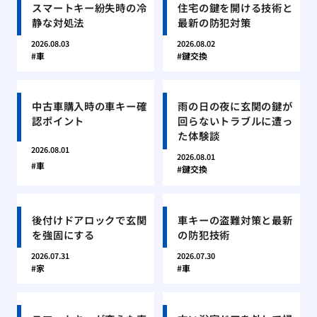
スマートキー紛失時の冷
住宅の鍵を開ける技術と
静な対処法
最新の防犯対策
2026.08.03
2026.08.02
車
鍵交換
中古車購入時の車キー確
雨の日の夜に玄関の鍵が
認ポイント
回らないトラブルに遭っ
た体験談
2026.08.01
2026.08.01
車
鍵交換
後付けドアロックで玄関
車キーの盗難対策と最新
を強固にする
の防犯技術
2026.07.31
2026.07.30
家
車