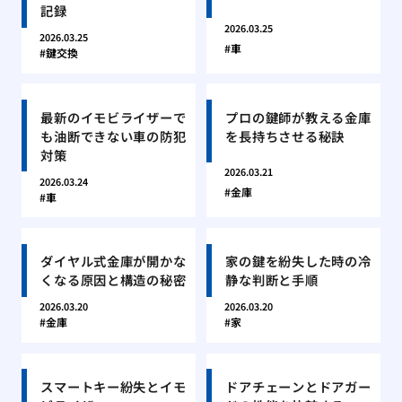
記録
2026.03.25
2026.03.25
車
鍵交換
最新のイモビライザーで
プロの鍵師が教える金庫
も油断できない車の防犯
を長持ちさせる秘訣
対策
2026.03.21
2026.03.24
金庫
車
ダイヤル式金庫が開かな
家の鍵を紛失した時の冷
くなる原因と構造の秘密
静な判断と手順
2026.03.20
2026.03.20
金庫
家
スマートキー紛失とイモ
ドアチェーンとドアガー