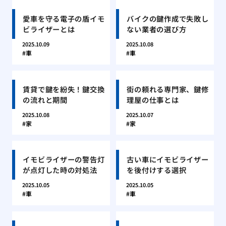
愛車を守る電子の盾イモ
バイクの鍵作成で失敗し
ビライザーとは
ない業者の選び方
2025.10.09
2025.10.08
車
車
賃貸で鍵を紛失！鍵交換
街の頼れる専門家、鍵修
の流れと期間
理屋の仕事とは
2025.10.08
2025.10.07
家
家
イモビライザーの警告灯
古い車にイモビライザー
が点灯した時の対処法
を後付けする選択
2025.10.05
2025.10.05
車
車