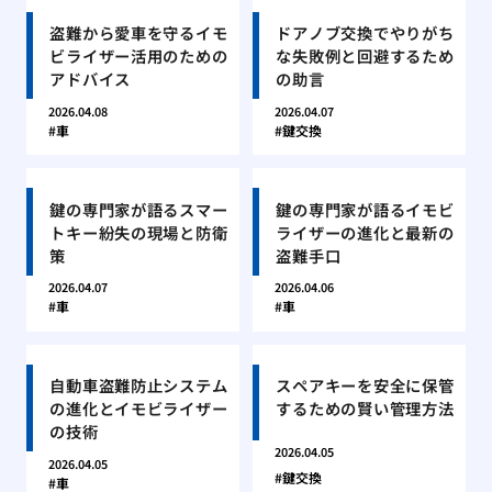
盗難から愛車を守るイモ
ドアノブ交換でやりがち
ビライザー活用のための
な失敗例と回避するため
アドバイス
の助言
2026.04.08
2026.04.07
車
鍵交換
鍵の専門家が語るスマー
鍵の専門家が語るイモビ
トキー紛失の現場と防衛
ライザーの進化と最新の
策
盗難手口
2026.04.07
2026.04.06
車
車
自動車盗難防止システム
スペアキーを安全に保管
の進化とイモビライザー
するための賢い管理方法
の技術
2026.04.05
2026.04.05
鍵交換
車