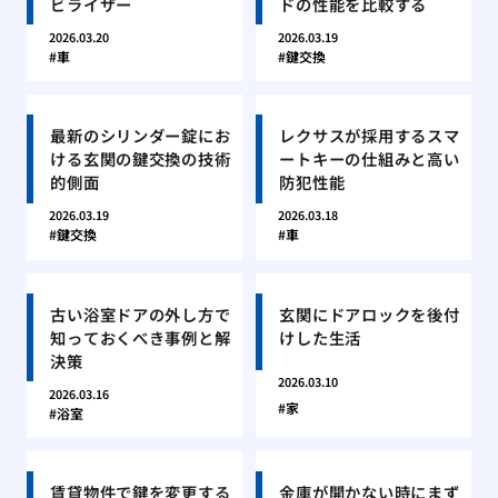
ビライザー
ドの性能を比較する
2026.03.20
2026.03.19
車
鍵交換
最新のシリンダー錠にお
レクサスが採用するスマ
ける玄関の鍵交換の技術
ートキーの仕組みと高い
的側面
防犯性能
2026.03.19
2026.03.18
鍵交換
車
古い浴室ドアの外し方で
玄関にドアロックを後付
知っておくべき事例と解
けした生活
決策
2026.03.10
2026.03.16
家
浴室
賃貸物件で鍵を変更する
金庫が開かない時にまず