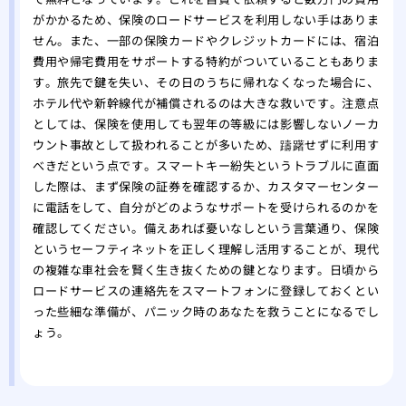
がかかるため、保険のロードサービスを利用しない手はありま
せん。また、一部の保険カードやクレジットカードには、宿泊
費用や帰宅費用をサポートする特約がついていることもありま
す。旅先で鍵を失い、その日のうちに帰れなくなった場合に、
ホテル代や新幹線代が補償されるのは大きな救いです。注意点
としては、保険を使用しても翌年の等級には影響しないノーカ
ウント事故として扱われることが多いため、躊躇せずに利用す
べきだという点です。スマートキー紛失というトラブルに直面
した際は、まず保険の証券を確認するか、カスタマーセンター
に電話をして、自分がどのようなサポートを受けられるのかを
確認してください。備えあれば憂いなしという言葉通り、保険
というセーフティネットを正しく理解し活用することが、現代
の複雑な車社会を賢く生き抜くための鍵となります。日頃から
ロードサービスの連絡先をスマートフォンに登録しておくとい
った些細な準備が、パニック時のあなたを救うことになるでし
ょう。