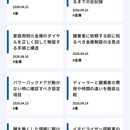
るまでの全記録
2026.04.22
2026.04.16
家
金庫
家庭用耐火金庫のダイヤ
鍵業者に依頼する前に知
ルを正しく回して解錠す
るべき金庫解錠の注意点
る手順と構造
2026.04.16
2026.04.16
金庫
金庫
パワーバックドアが動か
ディーラーと鍵業者の費
ない時に確認すべき設定
用や時間の違いを徹底比
項目
較
2026.04.15
2026.04.14
車
車
鍵を無くした現場に駆け
イモビライザー搭載車の