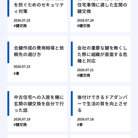
を防ぐためのセキュリテ
住宅事情に適した玄関の
ィ対策
鍵交換
2026.07.25
2026.07.24
鍵交換
鍵交換
合鍵作成の費用相場と依
会社の重要な鍵を無くし
頼先の選び方
た際に組織が直面する危
機と対応
2026.07.23
2026.07.21
車
鍵交換
中古住宅への入居を機に
後付けできるドアダンパ
玄関の鍵交換を自分で行
ーで生活の質を向上させ
った話
る
2026.07.19
2026.07.18
鍵交換
家