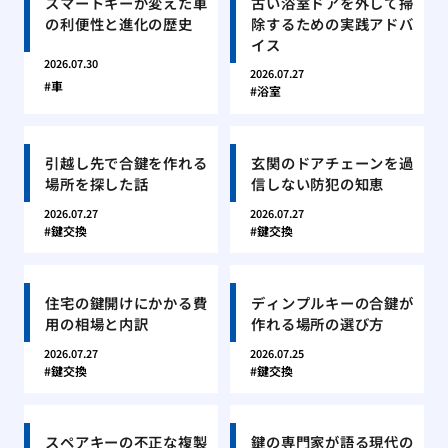
スマートキーが変えた車
古い浴室ドアを外して掃
の利便性と進化の歴史
除するための実践アドバ
イス
2026.07.30
2026.07.27
車
浴室
引越し先で合鍵を作れる
玄関のドアチェーンを過
場所を探した話
信しない防犯の知恵
2026.07.27
2026.07.27
鍵交換
鍵交換
住宅の鍵開けにかかる費
ディンプルキーの合鍵が
用の相場と内訳
作れる場所の選び方
2026.07.27
2026.07.25
鍵交換
鍵交換
スペアキーの不正な複製
鍵の専門家が語る現代の