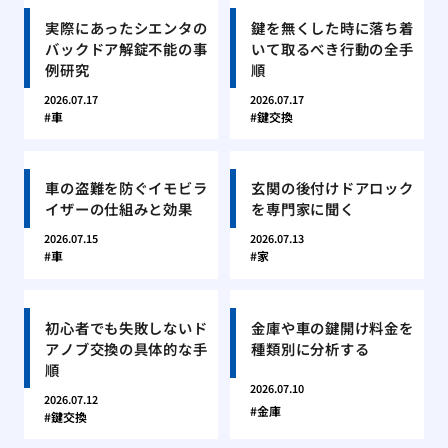
実際にあったシエンタの
鍵を無くした時に落ち着
バックドア解錠不能の事
いて取るべき行動の全手
例研究
順
2026.07.17
2026.07.17
車
鍵交換
車の盗難を防ぐイモビラ
玄関の後付けドアロック
イザーの仕組みと効果
を専門家に聞く
2026.07.15
2026.07.13
車
家
初心者でも失敗しないド
金庫や車の鍵開け料金を
アノブ交換の具体的な手
種類別に分析する
順
2026.07.10
2026.07.12
金庫
鍵交換