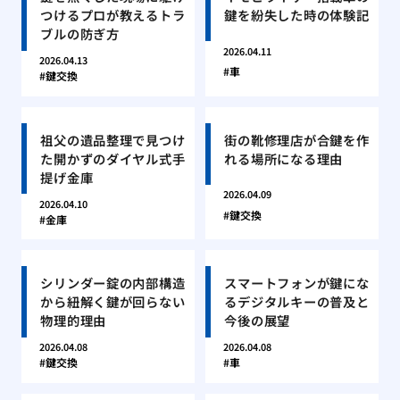
つけるプロが教えるトラ
鍵を紛失した時の体験記
ブルの防ぎ方
2026.04.11
2026.04.13
車
鍵交換
祖父の遺品整理で見つけ
街の靴修理店が合鍵を作
た開かずのダイヤル式手
れる場所になる理由
提げ金庫
2026.04.09
2026.04.10
鍵交換
金庫
シリンダー錠の内部構造
スマートフォンが鍵にな
から紐解く鍵が回らない
るデジタルキーの普及と
物理的理由
今後の展望
2026.04.08
2026.04.08
鍵交換
車