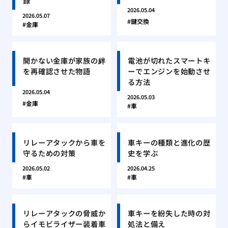
録
2026.05.04
2026.05.07
鍵交換
金庫
開かない金庫が家族の絆
電池が切れたスマートキ
を再確認させた物語
ーでエンジンを始動させ
る方法
2026.05.04
2026.05.03
金庫
車
リレーアタックから車を
車キーの種類と進化の歴
守るための対策
史を学ぶ
2026.05.02
2026.04.25
車
車
リレーアタックの脅威か
車キーを紛失した時の対
らイモビライザー装着車
処法と備え