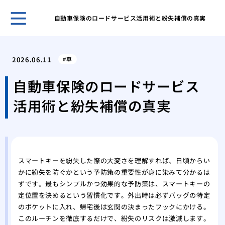
自動車保険のロードサービス活用術と紛失補償の真実
ホー
「サ
2026.06.11
車
から
おな
自動車保険のロードサービス
名前
活用術と紛失補償の真実
もう
防ぐ
なぜ
現代
電動
スマートキーを紛失した際の大変さを理解すれば、日頃からい
時の
かに紛失を防ぐかという予防策の重要性が身に染みて分かるは
特殊
ずです。最もシンプルかつ効果的な予防策は、スマートキーの
金庫
定位置を決めるという習慣化です。外出時は必ずバッグの特定
なぜ
のポケットに入れ、帰宅後は玄関の決まったフックにかける。
償の
このルーチンを徹底するだけで、紛失のリスクは激減します。