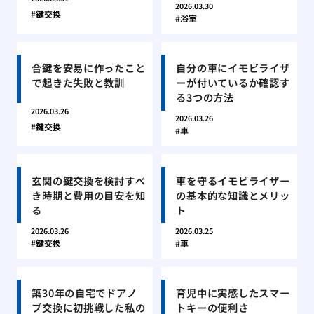
2026.03.30
鍵交換
浴室
合鍵を安易に作ったこと
自分の車にイモビライザ
で起きた失敗と教訓
ーが付いているか確認す
る3つの方法
2026.03.26
2026.03.26
鍵交換
車
玄関の鍵交換を検討すべ
車を守るイモビライザー
き時期と費用の目安を知
の基本的な知識とメリッ
る
ト
2026.03.26
2026.03.25
鍵交換
車
築30年の自宅でドアノ
育児中に実感したスマー
ブ交換に初挑戦した私の
トキーの便利さ