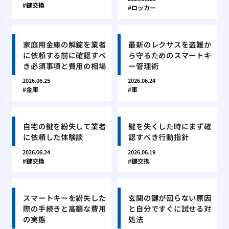
鍵交換
ロッカー
家庭用金庫の解錠を業者
最新のレクサスを盗難か
に依頼する前に確認すべ
ら守るためのスマートキ
き必須事項と費用の相場
ー管理術
2026.06.25
2026.06.24
金庫
車
自宅の鍵を紛失して業者
鍵を失くした時にまず確
に依頼した体験談
認すべき行動指針
2026.06.24
2026.06.19
鍵交換
鍵交換
スマートキーを紛失した
玄関の鍵が回らない原因
際の手続きと高額な費用
と自分ですぐに試せる対
の実態
処法