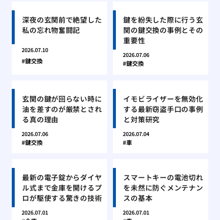
深夜の玄関前で絶望した
鍵を紛失した際に行う玄
私の忘れ物奮闘記
関の鍵交換の事例とその
重要性
2026.07.10
2026.07.06
鍵交換
鍵交換
玄関の鍵が回らない時に
イモビライザーを無効化
油を差すのが厳禁とされ
する最新窃盗手口の事例
る真の理由
と対策研究
2026.07.06
2026.07.04
鍵交換
車
最新の電子錠からダイヤ
スマートキーの電池切れ
ル式まで金庫を開けるプ
を未然に防ぐメンテナン
ロが駆使する驚きの技術
スの基本
2026.07.01
2026.07.01