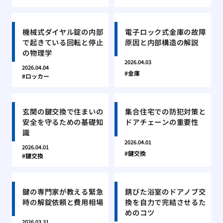
機械式ダイヤル錠の内部
電子ロック式金庫の故障
で起きている回転と停止
原因と内部構造の解説
の物理学
2026.04.03
2026.04.04
金庫
ロッカー
玄関の鍵交換で住まいの
集合住宅での防犯対策と
安全を守るための基礎知
ドアチェーンの重要性
識
2026.04.01
2026.04.01
鍵交換
鍵交換
鍵の専門家が教える緊急
錆びた浴室のドアノブ交
時の解錠依頼と費用相場
換を自力で完結させるた
めのコツ
2026.03.31