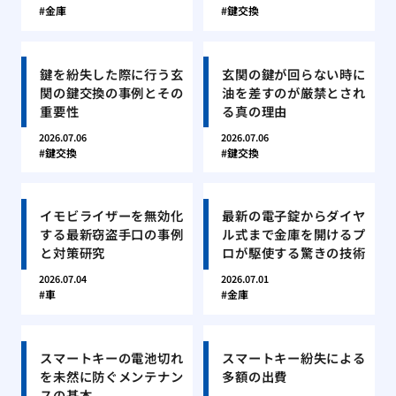
金庫
鍵交換
鍵を紛失した際に行う玄
玄関の鍵が回らない時に
関の鍵交換の事例とその
油を差すのが厳禁とされ
重要性
る真の理由
2026.07.06
2026.07.06
鍵交換
鍵交換
イモビライザーを無効化
最新の電子錠からダイヤ
する最新窃盗手口の事例
ル式まで金庫を開けるプ
と対策研究
ロが駆使する驚きの技術
2026.07.04
2026.07.01
車
金庫
スマートキーの電池切れ
スマートキー紛失による
を未然に防ぐメンテナン
多額の出費
スの基本