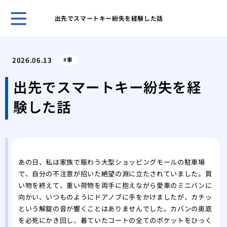
出先でスマートキー紛失を経験した話
ホー
「サ
2026.06.13
車
から
おな
出先でスマートキー紛失を経
名前
験した話
もう
防ぐ
なぜ
現代
電動
あの日、私は家族で賑わう大型ショッピングモールの駐車場
時の
で、自分の不注意が招いた絶望の淵に立たされていました。買
特殊
い物を終えて、重い荷物を両手に抱えながら愛車のミニバンに
金庫
向かい、いつものようにドアノブに手をかけましたが、カチッ
なぜ
という解錠の音が響くことはありませんでした。カバンの奥底
償の
を必死にかき回し、着ていたコートの全てのポケットをひっく