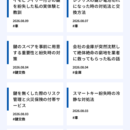
を紛失した私の実体験と
になった時の対処法と交
教訓
換方法
2026.08.09
2026.08.07
車
車
鍵のスペアを事前に用意
会社の金庫が突然沈黙し
する重要性と紛失時の対
て絶体絶命の窮地を業者
策
に救ってもらった私の話
2026.08.04
2026.08.04
鍵交換
金庫
鍵を無くした際のリスク
スマートキー紛失時の冷
管理と火災保険の付帯サ
静な対処法
ービス
2026.08.03
2026.08.03
車
鍵交換