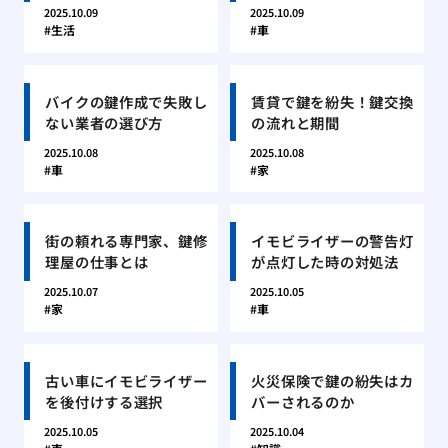
2025.10.09
2025.10.09
生活
車
バイクの鍵作成で失敗し
賃貸で鍵を紛失！鍵交換
ない業者の選び方
の流れと期間
2025.10.08
2025.10.08
車
家
街の頼れる専門家、鍵修
イモビライザーの警告灯
理屋の仕事とは
が点灯した時の対処法
2025.10.07
2025.10.05
家
車
古い車にイモビライザー
火災保険で鍵の紛失はカ
を後付けする選択
バーされるのか
2025.10.05
2025.10.04