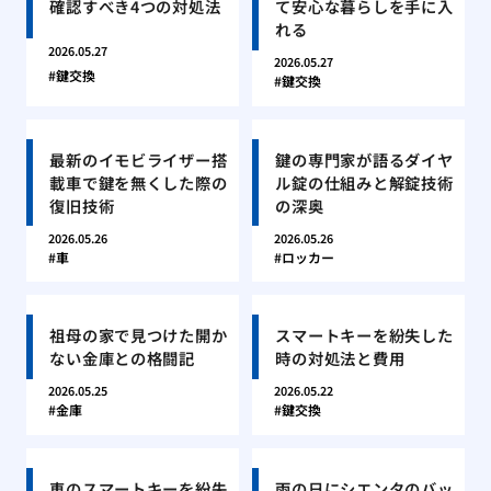
確認すべき4つの対処法
て安心な暮らしを手に入
れる
2026.05.27
2026.05.27
鍵交換
鍵交換
最新のイモビライザー搭
鍵の専門家が語るダイヤ
載車で鍵を無くした際の
ル錠の仕組みと解錠技術
復旧技術
の深奥
2026.05.26
2026.05.26
車
ロッカー
祖母の家で見つけた開か
スマートキーを紛失した
ない金庫との格闘記
時の対処法と費用
2026.05.25
2026.05.22
金庫
鍵交換
車のスマートキーを紛失
雨の日にシエンタのバッ