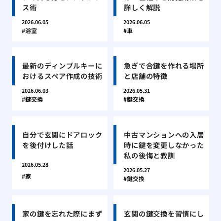
ス術
詳しく解説
2026.06.05
2026.06.05
浴室
車
最新のディンプルキーに
急ぎで合鍵を作れる場所
おけるスペア作成の技術
と店舗の特徴
2026.06.03
2026.05.31
鍵交換
鍵交換
自分で玄関にドアロック
中古マンションへの入居
を後付けした話
時に鍵を変更しなかった
私の後悔と教訓
2026.05.28
2026.05.27
家
鍵交換
家の鍵を忘れた際にまず
玄関の鍵交換を習慣にし