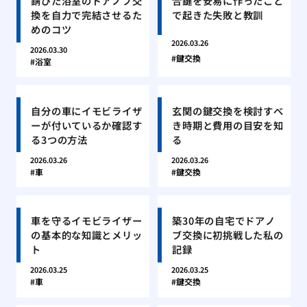
錆びた浴室のドアノブ交
合鍵を安易に作ったこと
換を自力で完結させるた
で起きた失敗と教訓
めのコツ
2026.03.26
2026.03.30
鍵交換
浴室
自分の車にイモビライザ
玄関の鍵交換を検討すべ
ーが付いているか確認す
き時期と費用の目安を知
る3つの方法
る
2026.03.26
2026.03.26
車
鍵交換
車を守るイモビライザー
築30年の自宅でドアノ
の基本的な知識とメリッ
ブ交換に初挑戦した私の
ト
記録
2026.03.25
2026.03.25
車
鍵交換