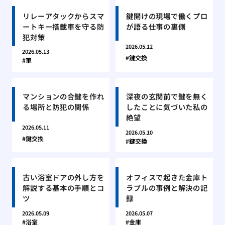
リレーアタックからスマ
鍵開けの現場で働くプロ
ートキー搭載車を守る防
が語る仕事の裏側
犯対策
2026.05.12
2026.05.13
鍵交換
車
マンションの合鍵を作れ
深夜の玄関前で鍵を無く
る場所と防犯の関係
したことに気づいた私の
絶望
2026.05.11
2026.05.10
鍵交換
鍵交換
古い浴室ドアの外し方を
オフィスで起きた金庫ト
解説する基本の手順とコ
ラブルの事例と解決の記
ツ
録
2026.05.09
2026.05.07
浴室
金庫