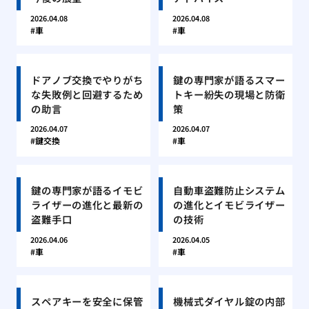
2026.04.08
2026.04.08
車
車
ドアノブ交換でやりがち
鍵の専門家が語るスマー
な失敗例と回避するため
トキー紛失の現場と防衛
の助言
策
2026.04.07
2026.04.07
鍵交換
車
鍵の専門家が語るイモビ
自動車盗難防止システム
ライザーの進化と最新の
の進化とイモビライザー
盗難手口
の技術
2026.04.06
2026.04.05
車
車
スペアキーを安全に保管
機械式ダイヤル錠の内部