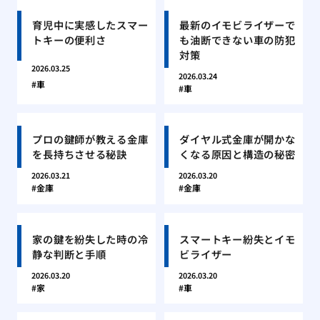
育児中に実感したスマー
最新のイモビライザーで
トキーの便利さ
も油断できない車の防犯
対策
2026.03.25
2026.03.24
車
車
プロの鍵師が教える金庫
ダイヤル式金庫が開かな
を長持ちさせる秘訣
くなる原因と構造の秘密
2026.03.21
2026.03.20
金庫
金庫
家の鍵を紛失した時の冷
スマートキー紛失とイモ
静な判断と手順
ビライザー
2026.03.20
2026.03.20
家
車