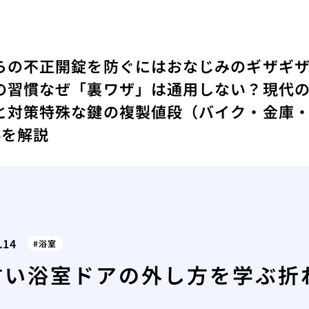
らの不正開錠を防ぐには
おなじみのギザギ
の習慣
なぜ「裏ワザ」は通用しない？現代
と対策
特殊な鍵の複製値段（バイク・金庫
拠を解説
.14
浴室
古い浴室ドアの外し方を学ぶ折