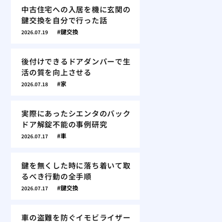
中古住宅への入居を機に玄関の
鍵交換を自分で行った話
鍵交換
2026.07.19
後付けできるドアダンパーで生
活の質を向上させる
家
2026.07.18
実際にあったシエンタのバック
ドア解錠不能の事例研究
車
2026.07.17
鍵を無くした時に落ち着いて取
るべき行動の全手順
鍵交換
2026.07.17
車の盗難を防ぐイモビライザー