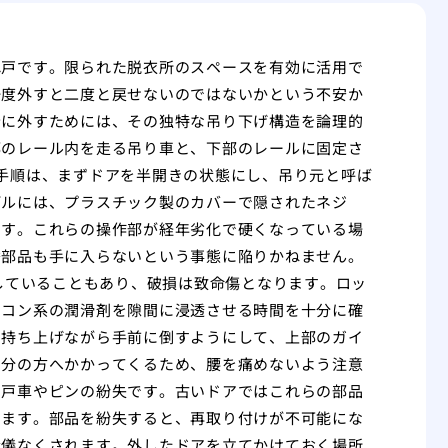
れ戸です。限られた脱衣所のスペースを有効に活用で
一度外すと二度と戻せないのではないかという不安か
全に外すためには、その独特な吊り下げ構造を論理的
部のレール内を走る吊り車と、下部のレールに固定さ
手順は、まずドアを半開きの状態にし、吊り元と呼ば
デルには、プラスチック製のカバーで隠されたネジ
です。これらの操作部が経年劣化で硬くなっている場
替部品も手に入らないという事態に陥りかねません。
をしていることもあり、破損は致命傷となります。ロッ
リコン系の潤滑剤を隙間に浸透させる時間を十分に確
し持ち上げながら手前に倒すようにして、上部のガイ
自分の方へかかってくるため、腰を痛めないよう注意
の戸車やピンの紛失です。古いドアではこれらの部品
ります。部品を紛失すると、再取り付けが不可能にな
余儀なくされます。外したドアを立てかけておく場所