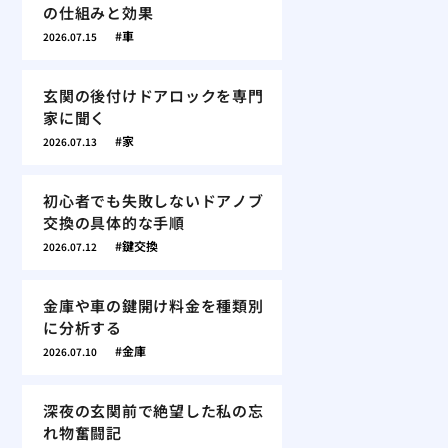
の仕組みと効果
車
2026.07.15
玄関の後付けドアロックを専門
家に聞く
家
2026.07.13
初心者でも失敗しないドアノブ
交換の具体的な手順
鍵交換
2026.07.12
金庫や車の鍵開け料金を種類別
に分析する
金庫
2026.07.10
深夜の玄関前で絶望した私の忘
れ物奮闘記