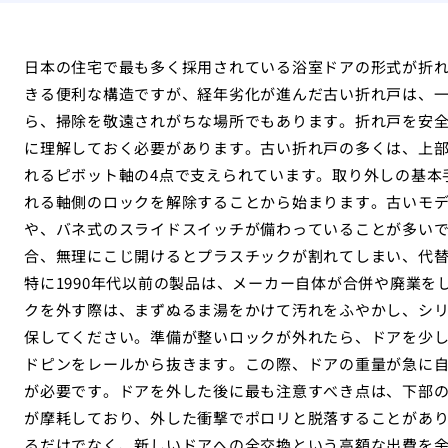
日本の住宅で最も多く採用されている浴室ドアの形式が折
きる便利な構造ですが、経年劣化が進んだ古い折れ戸は、
ら、掃除を敬遠されがちな場所でもあります。折れ戸を安
に理解しておく必要があります。古い折れ戸の多くは、上
れるピボット軸の4点で支えられています。取り外しの基本
れる軸側のロックを解除することから始まります。古いモ
や、バネ式のスライドスイッチが備わっていることが多い
合、無理にこじ開けるとプラスチックが割れてしまい、代
特に1990年代以前の製品は、メーカー自体が合併や廃業
クを外す際は、まずぬるま湯をかけて汚れをふやかし、シ
保してください。準備が整いロックが外れたら、ドアを少
ドピンをレールから抜きます。この際、ドアの重量が急に
が必要です。ドアを外した後に最も注意すべき点は、下部
が摩耗しており、外した衝撃でポロリと脱落することがあ
るだけでなく、新しいドアへの全交換という高額な出費を