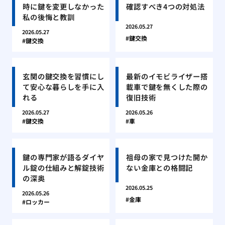
時に鍵を変更しなかった
確認すべき4つの対処法
私の後悔と教訓
2026.05.27
2026.05.27
鍵交換
鍵交換
玄関の鍵交換を習慣にし
最新のイモビライザー搭
て安心な暮らしを手に入
載車で鍵を無くした際の
れる
復旧技術
2026.05.27
2026.05.26
鍵交換
車
鍵の専門家が語るダイヤ
祖母の家で見つけた開か
ル錠の仕組みと解錠技術
ない金庫との格闘記
の深奥
2026.05.25
2026.05.26
金庫
ロッカー