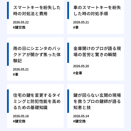
スマートキーを紛失した
車のスマートキーを紛失
時の対処法と費用
した時の対処手順
2026.05.22
2026.05.21
鍵交換
車
雨の日にシエンタのバッ
金庫開けのプロが語る現
クドアが開かず焦った体
場の苦労と驚きの瞬間
験記
2026.05.20
2026.05.21
金庫
車
住宅の鍵を変更するタイ
鍵が回らない玄関の現場
ミングと防犯性能を高め
を救うプロの鍵師が語る
るための基礎知識
知恵と技
2026.05.18
2026.05.14
鍵交換
鍵交換