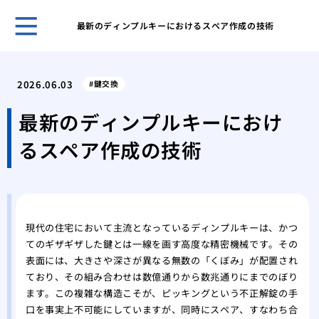
最新のディンプルキーにおけるスペア作成の技術
ホー
「サ
2026.06.03
鍵交換
から
おな
最新のディンプルキーにおけ
名前
るスペア作成の技術
もう
防ぐ
なぜ
現代
電動
現代の住宅において主流となっているディンプルキーは、かつ
時の
てのギザギザした鍵とは一線を画す高度な精密機械です。その
特殊
表面には、大きさや深さが異なる無数の「くぼみ」が配置され
金庫
ており、その組み合わせは数億通りから数兆通りにまでのぼり
なぜ
ます。この複雑な構造こそが、ピッキングという不正解錠の手
償の
口を事実上不可能にしていますが、同時にスペア、すなわち合