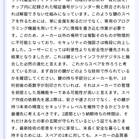
チップ内に記録された暗証番号がシリンダー側と照合されなけ
れば解錠できない仕組みになっています。このような鍵のスペ
アを作るためには、単に金属を削るだけでなく、専用のプログ
ラミング機器を用いてチップに情報を書き込む作業が必要で
す。このため、メーカー以外の場所では複製そのものが物理的
に不可能となっており、セキュリティの強固さは格段に向上し
ました。ユーザーにとっては利便性よりも安全性が優先される
結果となりましたが、これは鍵というインフラがデジタルと融
合した必然の進化と言えます。 これからスペアを作ろうと考
えている方は、まず自分の鍵がどのような技術で作られている
かを確認してください。鍵の持ち手部分にメーカー名や、10
桁前後の英数字が刻印されていれば、それはメーカーでの管理
を前提とした高機能キーである可能性が高いと言えます。スペ
ア作成の依頼先を選ぶ際は、安さや速さだけでなく、その鍵が
持つ本来の精度とセキュリティレベルを維持できるかどうかを
最優先に考えるべきです。2週間という納期待ちの時間は、そ
れだけあなたの家の玄関が守られているという証でもありま
す。最新技術の恩恵を十分に享受し、末長く安全な暮らしを維
持するためには、スペアの1本に対しても、メーカーの品質基