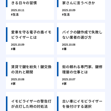
きる日々の習慣
家さんに言うべきか
2025.10.11
2025.10.09
生活
生活
愛車を守る電子の盾イモ
バイクの鍵作成で失敗し
ビライザーとは
ない業者の選び方
2025.10.09
2025.10.08
車
車
賃貸で鍵を紛失！鍵交換
街の頼れる専門家、鍵修
の流れと期間
理屋の仕事とは
2025.10.08
2025.10.07
家
家
イモビライザーの警告灯
古い車にイモビライザー
が点灯した時の対処法
を後付けする選択