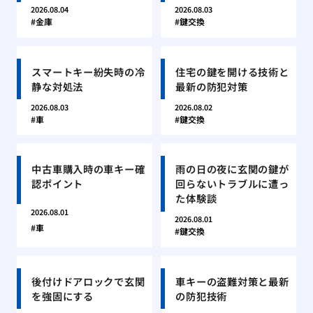
2026.08.04
2026.08.03
金庫
鍵交換
スマートキー紛失時の冷
住宅の鍵を開ける技術と
静な対処法
最新の防犯対策
2026.08.03
2026.08.02
車
鍵交換
中古車購入時の車キー確
雨の日の夜に玄関の鍵が
認ポイント
回らないトラブルに遭っ
た体験談
2026.08.01
2026.08.01
車
鍵交換
後付けドアロックで玄関
車キーの盗難対策と最新
を強固にする
の防犯技術