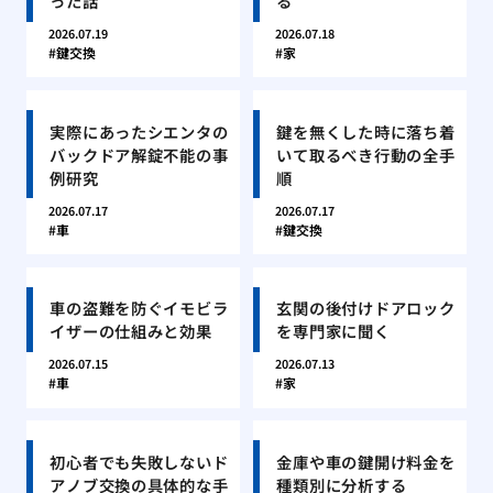
った話
る
2026.07.19
2026.07.18
鍵交換
家
実際にあったシエンタの
鍵を無くした時に落ち着
バックドア解錠不能の事
いて取るべき行動の全手
例研究
順
2026.07.17
2026.07.17
車
鍵交換
車の盗難を防ぐイモビラ
玄関の後付けドアロック
イザーの仕組みと効果
を専門家に聞く
2026.07.15
2026.07.13
車
家
初心者でも失敗しないド
金庫や車の鍵開け料金を
アノブ交換の具体的な手
種類別に分析する