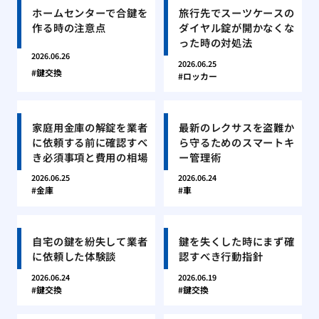
ホームセンターで合鍵を
旅行先でスーツケースの
作る時の注意点
ダイヤル錠が開かなくな
った時の対処法
2026.06.26
2026.06.25
鍵交換
ロッカー
家庭用金庫の解錠を業者
最新のレクサスを盗難か
に依頼する前に確認すべ
ら守るためのスマートキ
き必須事項と費用の相場
ー管理術
2026.06.25
2026.06.24
金庫
車
自宅の鍵を紛失して業者
鍵を失くした時にまず確
に依頼した体験談
認すべき行動指針
2026.06.24
2026.06.19
鍵交換
鍵交換