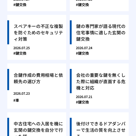
鍵交換
鍵交換
スペアキーの不正な複製
鍵の専門家が語る現代の
を防ぐためのセキュリテ
住宅事情に適した玄関の
ィ対策
鍵交換
2026.07.25
2026.07.24
鍵交換
鍵交換
合鍵作成の費用相場と依
会社の重要な鍵を無くし
頼先の選び方
た際に組織が直面する危
機と対応
2026.07.23
2026.07.21
車
鍵交換
中古住宅への入居を機に
後付けできるドアダンパ
玄関の鍵交換を自分で行
ーで生活の質を向上させ