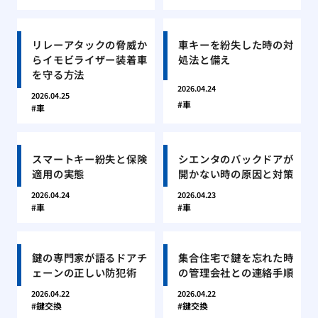
リレーアタックの脅威か
車キーを紛失した時の対
らイモビライザー装着車
処法と備え
を守る方法
2026.04.24
2026.04.25
車
車
スマートキー紛失と保険
シエンタのバックドアが
適用の実態
開かない時の原因と対策
2026.04.24
2026.04.23
車
車
鍵の専門家が語るドアチ
集合住宅で鍵を忘れた時
ェーンの正しい防犯術
の管理会社との連絡手順
2026.04.22
2026.04.22
鍵交換
鍵交換