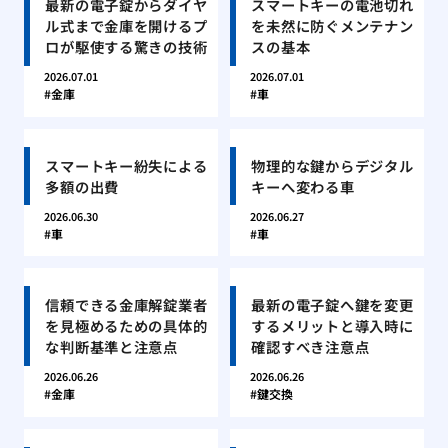
最新の電子錠からダイヤ
スマートキーの電池切れ
ル式まで金庫を開けるプ
を未然に防ぐメンテナン
ロが駆使する驚きの技術
スの基本
2026.07.01
2026.07.01
金庫
車
スマートキー紛失による
物理的な鍵からデジタル
多額の出費
キーへ変わる車
2026.06.30
2026.06.27
車
車
信頼できる金庫解錠業者
最新の電子錠へ鍵を変更
を見極めるための具体的
するメリットと導入時に
な判断基準と注意点
確認すべき注意点
2026.06.26
2026.06.26
金庫
鍵交換