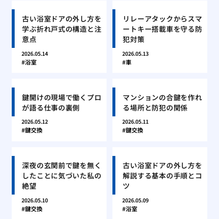
古い浴室ドアの外し方を
リレーアタックからスマ
学ぶ折れ戸式の構造と注
ートキー搭載車を守る防
意点
犯対策
2026.05.14
2026.05.13
浴室
車
鍵開けの現場で働くプロ
マンションの合鍵を作れ
が語る仕事の裏側
る場所と防犯の関係
2026.05.12
2026.05.11
鍵交換
鍵交換
深夜の玄関前で鍵を無く
古い浴室ドアの外し方を
したことに気づいた私の
解説する基本の手順とコ
絶望
ツ
2026.05.10
2026.05.09
鍵交換
浴室