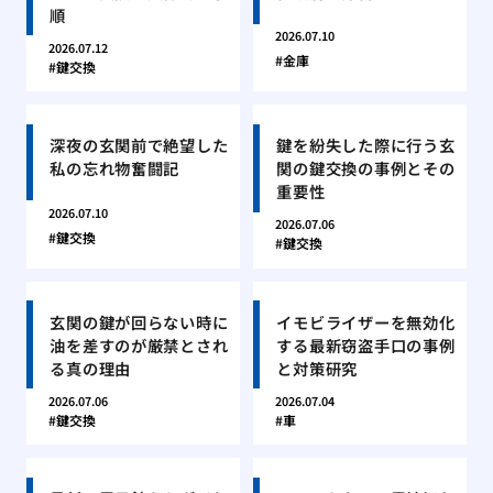
順
2026.07.10
2026.07.12
金庫
鍵交換
深夜の玄関前で絶望した
鍵を紛失した際に行う玄
私の忘れ物奮闘記
関の鍵交換の事例とその
重要性
2026.07.10
2026.07.06
鍵交換
鍵交換
玄関の鍵が回らない時に
イモビライザーを無効化
油を差すのが厳禁とされ
する最新窃盗手口の事例
る真の理由
と対策研究
2026.07.06
2026.07.04
鍵交換
車