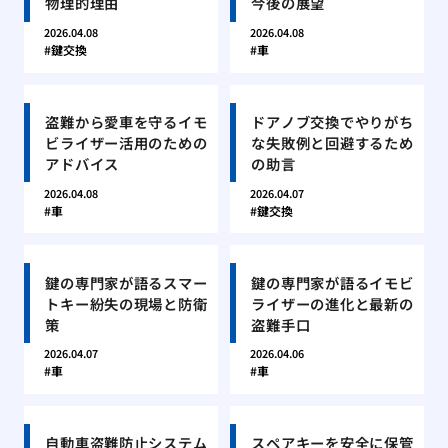
物理的理由
今後の展望
2026.04.08
2026.04.08
鍵交換
車
盗難から愛車を守るイモ
ドアノブ交換でやりがち
ビライザー活用のための
な失敗例と回避するため
アドバイス
の助言
2026.04.08
2026.04.07
車
鍵交換
鍵の専門家が語るスマー
鍵の専門家が語るイモビ
トキー紛失の現場と防衛
ライザーの進化と最新の
策
盗難手口
2026.04.07
2026.04.06
車
車
自動車盗難防止システム
スペアキーを安全に保管