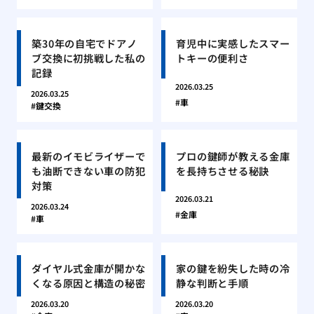
築30年の自宅でドアノ
育児中に実感したスマー
ブ交換に初挑戦した私の
トキーの便利さ
記録
2026.03.25
2026.03.25
車
鍵交換
最新のイモビライザーで
プロの鍵師が教える金庫
も油断できない車の防犯
を長持ちさせる秘訣
対策
2026.03.21
2026.03.24
金庫
車
ダイヤル式金庫が開かな
家の鍵を紛失した時の冷
くなる原因と構造の秘密
静な判断と手順
2026.03.20
2026.03.20