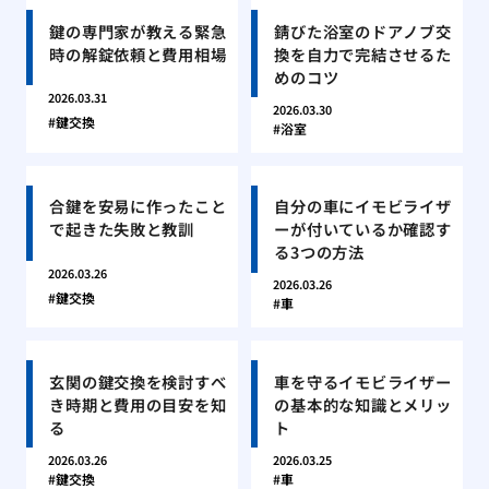
鍵の専門家が教える緊急
錆びた浴室のドアノブ交
時の解錠依頼と費用相場
換を自力で完結させるた
めのコツ
2026.03.31
2026.03.30
鍵交換
浴室
合鍵を安易に作ったこと
自分の車にイモビライザ
で起きた失敗と教訓
ーが付いているか確認す
る3つの方法
2026.03.26
2026.03.26
鍵交換
車
玄関の鍵交換を検討すべ
車を守るイモビライザー
き時期と費用の目安を知
の基本的な知識とメリッ
る
ト
2026.03.26
2026.03.25
鍵交換
車