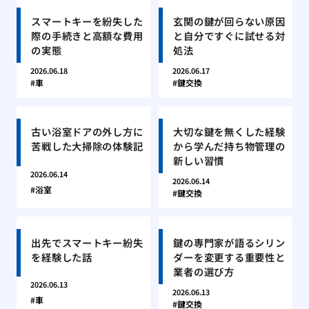
スマートキーを紛失した
玄関の鍵が回らない原因
際の手続きと高額な費用
と自分ですぐに試せる対
の実態
処法
2026.06.18
2026.06.17
車
鍵交換
古い浴室ドアの外し方に
大切な鍵を無くした経験
苦戦した大掃除の体験記
から学んだ持ち物管理の
新しい習慣
2026.06.14
2026.06.14
浴室
鍵交換
出先でスマートキー紛失
鍵の専門家が語るシリン
を経験した話
ダーを変更する重要性と
業者の選び方
2026.06.13
2026.06.13
車
鍵交換