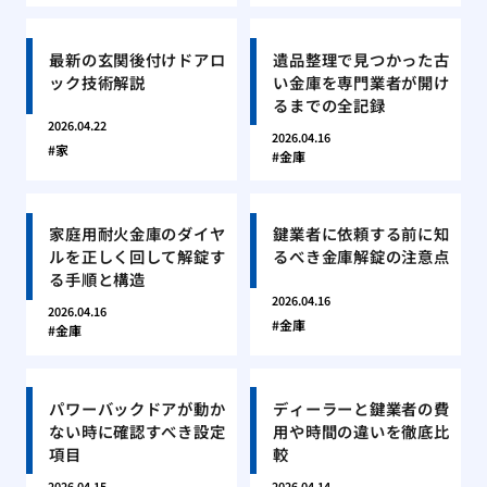
最新の玄関後付けドアロ
遺品整理で見つかった古
ック技術解説
い金庫を専門業者が開け
るまでの全記録
2026.04.22
2026.04.16
家
金庫
家庭用耐火金庫のダイヤ
鍵業者に依頼する前に知
ルを正しく回して解錠す
るべき金庫解錠の注意点
る手順と構造
2026.04.16
2026.04.16
金庫
金庫
パワーバックドアが動か
ディーラーと鍵業者の費
ない時に確認すべき設定
用や時間の違いを徹底比
項目
較
2026.04.15
2026.04.14