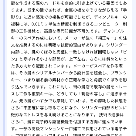
鍵を作成する際のハードルを劇的に引き上げている要因でもあ
ります。従来の鍵であれば、金属の板をなぞりながら削る「手
彫り」に近い感覚での複製が可能でしたが、ディンプルキーの
複製には、0.01ミリ単位の精度を制御できるコンピューター制
御の工作機械と、高度な専門知識が不可欠です。 ディンプル
キーのスペア作成において、メーカーが強く「純正キー」の注
文を推奨するのには明確な技術的理由があります。シリンダー
内部には、鍵のくぼみと完璧に一致しなければ回転しない「ピ
ン」と呼ばれる小さな部品が、上下左右、さらには斜めといっ
た多方向から配置されています。メーカーがスペアを作る際
は、その鍵のシリアルナンバーから設計図を照会し、ブランク
キー、つまり削る前の素材から正確な深さと角度でくぼみを彫
り込んでいきます。これに対し、街の鍵店で既存の鍵をトレー
スして作る複製キーは、どうしても「現物の写し」に過ぎませ
ん。元の鍵がわずかでも摩耗していれば、その摩耗した状態を
さらに不正確に写し取ることになり、シリンダー内部のピンに
微妙なストレスを与え続けることになります。 技術の進歩は
さらに、鍵に電子的な認証機能を付加する方向に進んでいま
す。一部の高級マンションや一戸建てで採用されている電子チ
ップ内蔵型のディンプルキーは、物理的な形状の一致に加え、