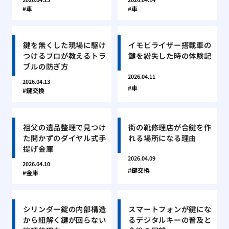
車
車
鍵を無くした現場に駆け
イモビライザー搭載車の
つけるプロが教えるトラ
鍵を紛失した時の体験記
ブルの防ぎ方
2026.04.11
2026.04.13
車
鍵交換
祖父の遺品整理で見つけ
街の靴修理店が合鍵を作
た開かずのダイヤル式手
れる場所になる理由
提げ金庫
2026.04.09
2026.04.10
鍵交換
金庫
シリンダー錠の内部構造
スマートフォンが鍵にな
から紐解く鍵が回らない
るデジタルキーの普及と