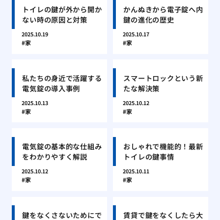
トイレの鍵が外から開か
かんぬきから電子錠へ内
ない時の原因と対策
鍵の進化の歴史
2025.10.19
2025.10.17
家
家
私たちの身近で活躍する
スマートロックという新
電気錠の導入事例
たな解決策
2025.10.13
2025.10.12
家
家
電気錠の基本的な仕組み
おしゃれで機能的！最新
をわかりやすく解説
トイレの鍵事情
2025.10.12
2025.10.11
家
家
鍵をなくさないためにで
賃貸で鍵をなくしたら大