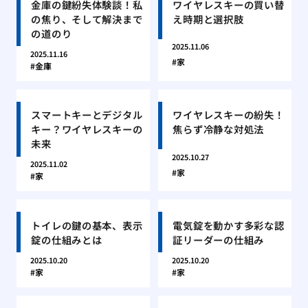
金庫の鍵紛失体験談！私
ワイヤレスキーの買い替
の焦り、そして解決まで
え時期と選択肢
の道のり
2025.11.06
2025.11.16
家
金庫
スマートキーとデジタル
ワイヤレスキーの紛失！
キー？ワイヤレスキーの
焦らず冷静な対処法
未来
2025.10.27
2025.11.02
家
家
トイレの鍵の基本、表示
電気錠を動かす多彩な認
錠の仕組みとは
証リーダーの仕組み
2025.10.20
2025.10.20
家
家