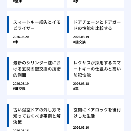
金庫
家
スマートキー紛失とイモ
ドアチェーンとドアガー
ビライザー
ドの性能を比較する
2026.03.20
2026.03.19
車
鍵交換
最新のシリンダー錠にお
レクサスが採用するスマ
ける玄関の鍵交換の技術
ートキーの仕組みと高い
的側面
防犯性能
2026.03.19
2026.03.18
鍵交換
車
古い浴室ドアの外し方で
玄関にドアロックを後付
知っておくべき事例と解
けした生活
決策
2026.03.10
2026.03.16